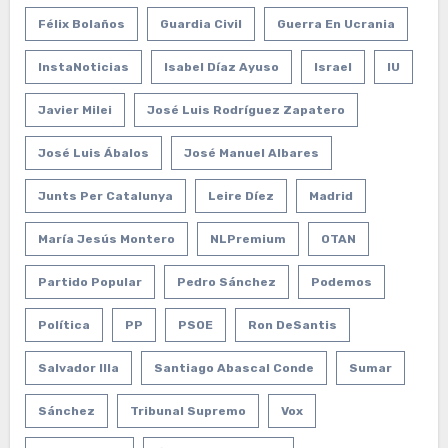
Félix Bolaños
Guardia Civil
Guerra En Ucrania
InstaNoticias
Isabel Díaz Ayuso
Israel
IU
Javier Milei
José Luis Rodríguez Zapatero
José Luis Ábalos
José Manuel Albares
Junts Per Catalunya
Leire Díez
Madrid
María Jesús Montero
NLPremium
OTAN
Partido Popular
Pedro Sánchez
Podemos
Política
PP
PSOE
Ron DeSantis
Salvador Illa
Santiago Abascal Conde
Sumar
Sánchez
Tribunal Supremo
Vox