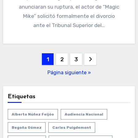
anunciaran su ruptura, el actor de “Magic
Mike” solicitó formalmente el divorcio
ante el Tribunal Superior del…
Paginación
1
2
3
de
Página siguiente »
entradas
Etiquetas
Alberto Núñez Feijóo
Audiencia Nacional
Begoña Gómez
Carles Puigdemont