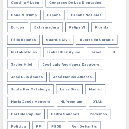
Castilla Y León
Congreso De Los Diputados
Donald Trump
España
España Noticias
Europa
Extremadura
Felipe VI
Florida
Félix Bolaños
Guardia Civil
Guerra En Ucrania
InstaNoticias
Isabel Díaz Ayuso
Israel
IU
Javier Milei
José Luis Rodríguez Zapatero
José Luis Ábalos
José Manuel Albares
Junts Per Catalunya
Leire Díez
Madrid
María Jesús Montero
NLPremium
OTAN
Partido Popular
Pedro Sánchez
Podemos
Política
PP
PSOE
Ron DeSantis