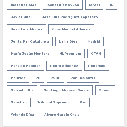
InstaNoticias
Isabel Díaz Ayuso
Israel
IU
Javier Milei
José Luis Rodríguez Zapatero
José Luis Ábalos
José Manuel Albares
Junts Per Catalunya
Leire Díez
Madrid
María Jesús Montero
NLPremium
OTAN
Partido Popular
Pedro Sánchez
Podemos
Política
PP
PSOE
Ron DeSantis
Salvador Illa
Santiago Abascal Conde
Sumar
Sánchez
Tribunal Supremo
Vox
Yolanda Díaz
Álvaro García Ortiz