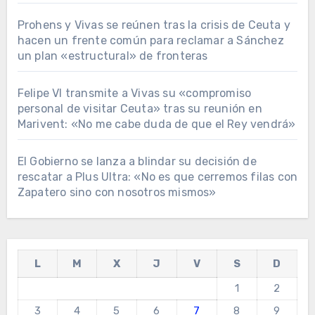
Prohens y Vivas se reúnen tras la crisis de Ceuta y
hacen un frente común para reclamar a Sánchez
un plan «estructural» de fronteras
Felipe VI transmite a Vivas su «compromiso
personal de visitar Ceuta» tras su reunión en
Marivent: «No me cabe duda de que el Rey vendrá»
El Gobierno se lanza a blindar su decisión de
rescatar a Plus Ultra: «No es que cerremos filas con
Zapatero sino con nosotros mismos»
L
M
X
J
V
S
D
1
2
3
4
5
6
7
8
9