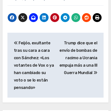
Navegación
Feijóo, exultante
Trump dice que el
de
tras su cara a cara
envío de bombas de
entradas
con Sánchez: «Los
racimo a Ucrania
votantes de Vox o ya
empuja más a una III
han cambiado su
Guerra Mundial
voto o se lo están
pensando»