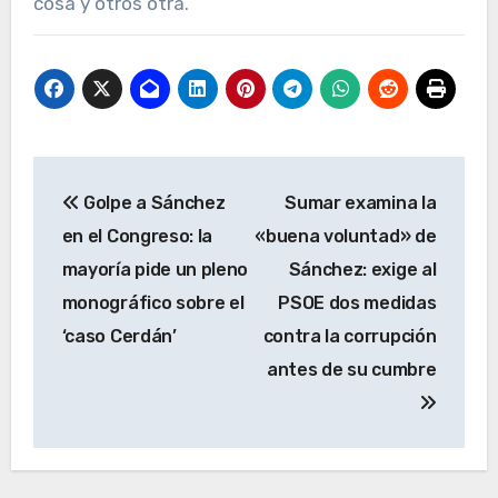
cosa y otros otra.
Navegación
Golpe a Sánchez
Sumar examina la
de
en el Congreso: la
«buena voluntad» de
entradas
mayoría pide un pleno
Sánchez: exige al
monográfico sobre el
PSOE dos medidas
‘caso Cerdán’
contra la corrupción
antes de su cumbre