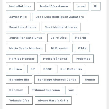
InstaNoticias
Isabel Díaz Ayuso
Israel
IU
Javier Milei
José Luis Rodríguez Zapatero
José Luis Ábalos
José Manuel Albares
Junts Per Catalunya
Leire Díez
Madrid
María Jesús Montero
NLPremium
OTAN
Partido Popular
Pedro Sánchez
Podemos
Política
PP
PSOE
Ron DeSantis
Salvador Illa
Santiago Abascal Conde
Sumar
Sánchez
Tribunal Supremo
Vox
Yolanda Díaz
Álvaro García Ortiz