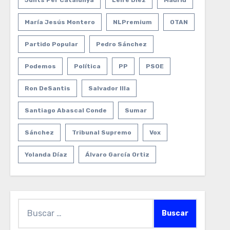
Junts Per Catalunya
Leire Díez
Madrid
María Jesús Montero
NLPremium
OTAN
Partido Popular
Pedro Sánchez
Podemos
Política
PP
PSOE
Ron DeSantis
Salvador Illa
Santiago Abascal Conde
Sumar
Sánchez
Tribunal Supremo
Vox
Yolanda Díaz
Álvaro García Ortiz
Buscar: