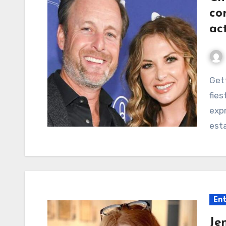
co
ac
Getty Chris Harrison y Lauren Zima asisten a la
fies
expr
esta
Ent
Je