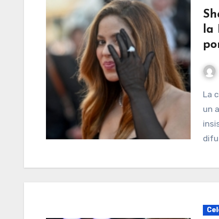
Sh
la 
po
La cantante de pop colombiana Shakira no llegó a
un a
insi
difu
Cel