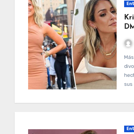
Ent
Kr
DM
Más sobre: ​​kristin cavallari Kristin Cavallari dice que
divo
hech
sus 
Ent