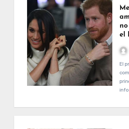
Me
am
no
el
El príncipe Harry y Meghan Markle no siempre
comp
prin
info