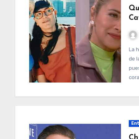
Qu
Ca
La historia de Beatriz Aurora Pinzón Solano es una
de 
pues
cor
Ent
Ch