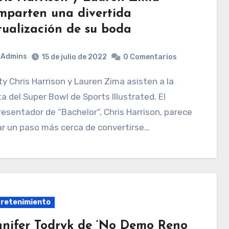
mparten una divertida
tualización de su boda
Admins
15 de julio de 2022
0 Comentarios
ta del Super Bowl de Sports Illustrated. El
esentador de “Bachelor”, Chris Harrison, parece
r un paso más cerca de convertirse…
retenimiento
nnifer Todryk de ‘No Demo Reno