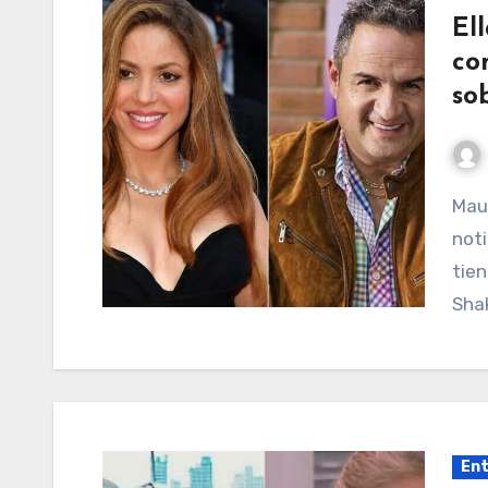
El
co
so
Mauricio Vélez quiso referirse a una de las tantas
noti
tien
Shak
Ent