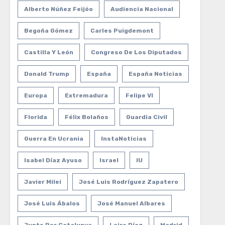
Alberto Núñez Feijóo
Audiencia Nacional
Begoña Gómez
Carles Puigdemont
Castilla Y León
Congreso De Los Diputados
Donald Trump
España
España Noticias
Europa
Extremadura
Felipe VI
Florida
Félix Bolaños
Guardia Civil
Guerra En Ucrania
InstaNoticias
Isabel Díaz Ayuso
Israel
IU
Javier Milei
José Luis Rodríguez Zapatero
José Luis Ábalos
José Manuel Albares