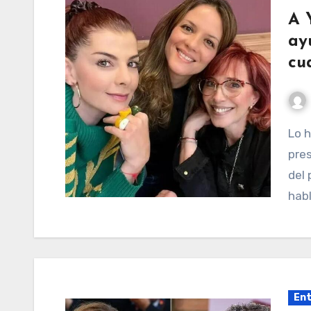
A 
ay
cu
Lo hizo durante una conversación que tuvo con la
pres
del 
hab
Ent