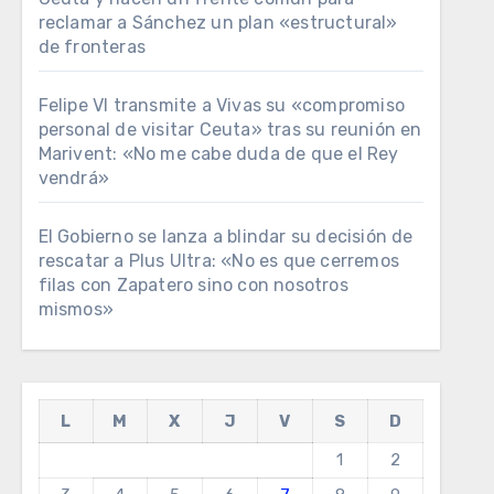
reclamar a Sánchez un plan «estructural»
de fronteras
Felipe VI transmite a Vivas su «compromiso
personal de visitar Ceuta» tras su reunión en
Marivent: «No me cabe duda de que el Rey
vendrá»
El Gobierno se lanza a blindar su decisión de
rescatar a Plus Ultra: «No es que cerremos
filas con Zapatero sino con nosotros
mismos»
L
M
X
J
V
S
D
1
2