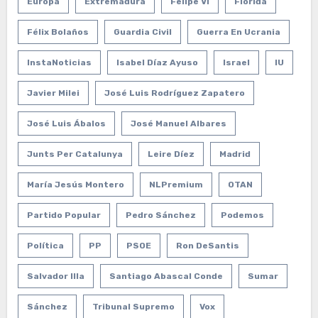
Europa
Extremadura
Felipe VI
Florida
Félix Bolaños
Guardia Civil
Guerra En Ucrania
InstaNoticias
Isabel Díaz Ayuso
Israel
IU
Javier Milei
José Luis Rodríguez Zapatero
José Luis Ábalos
José Manuel Albares
Junts Per Catalunya
Leire Díez
Madrid
María Jesús Montero
NLPremium
OTAN
Partido Popular
Pedro Sánchez
Podemos
Política
PP
PSOE
Ron DeSantis
Salvador Illa
Santiago Abascal Conde
Sumar
Sánchez
Tribunal Supremo
Vox