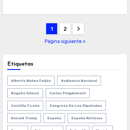
Paginación
1
2
de
Página siguiente »
entradas
Etiquetas
Alberto Núñez Feijóo
Audiencia Nacional
Begoña Gómez
Carles Puigdemont
Castilla Y León
Congreso De Los Diputados
Donald Trump
España
España Noticias