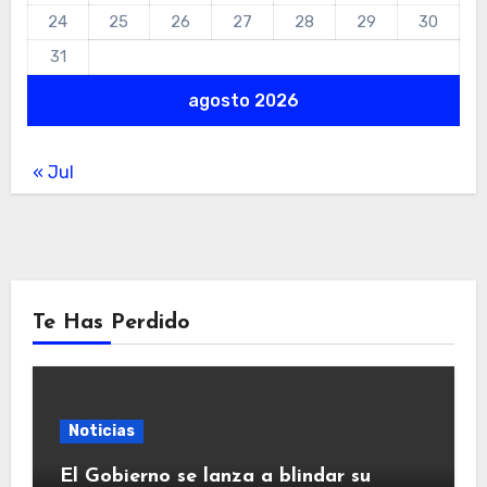
24
25
26
27
28
29
30
31
agosto 2026
« Jul
Te Has Perdido
Noticias
El Gobierno se lanza a blindar su