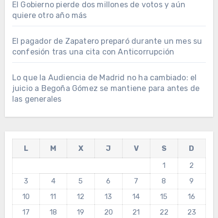
El Gobierno pierde dos millones de votos y aún
quiere otro año más
El pagador de Zapatero preparó durante un mes su
confesión tras una cita con Anticorrupción
Lo que la Audiencia de Madrid no ha cambiado: el
juicio a Begoña Gómez se mantiene para antes de
las generales
L
M
X
J
V
S
D
1
2
3
4
5
6
7
8
9
10
11
12
13
14
15
16
17
18
19
20
21
22
23