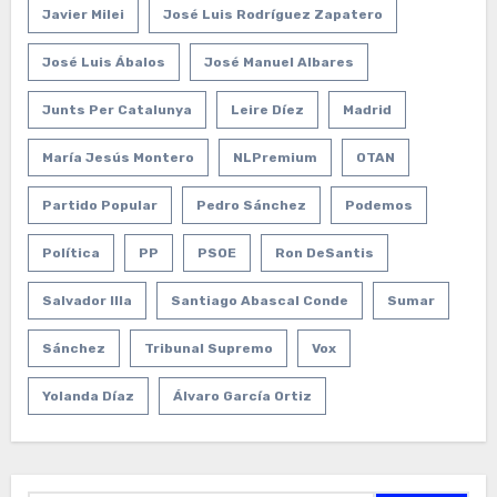
Javier Milei
José Luis Rodríguez Zapatero
José Luis Ábalos
José Manuel Albares
Junts Per Catalunya
Leire Díez
Madrid
María Jesús Montero
NLPremium
OTAN
Partido Popular
Pedro Sánchez
Podemos
Política
PP
PSOE
Ron DeSantis
Salvador Illa
Santiago Abascal Conde
Sumar
Sánchez
Tribunal Supremo
Vox
Yolanda Díaz
Álvaro García Ortiz