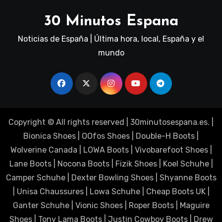
30 Minutos Espana
Noticias de España | Última hora, local, España y el
mundo
Copyright © All rights reserved
|
30minutosespana.es
. |
Bionica Shoes
|
OOfos Shoes
|
Double-H Boots
|
Wolverine Canada
|
LOWA Boots
|
Vivobarefoot Shoes
|
Lane Boots
|
Nocona Boots
|
Fizik Shoes
|
Koel Schuhe
|
Camper Schuhe
|
Dexter Bowling Shoes
|
Shyanne Boots
|
Unisa Chaussures
|
Lowa Schuhe
|
Cheap Boots UK
|
Ganter Schuhe
|
Vionic Shoes
|
Roper Boots
|
Maguire
Shoes
|
Tony Lama Boots
|
Justin Cowboy Boots
|
Drew