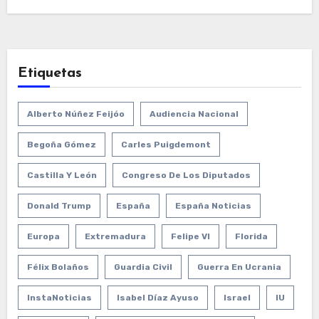
Etiquetas
Alberto Núñez Feijóo
Audiencia Nacional
Begoña Gómez
Carles Puigdemont
Castilla Y León
Congreso De Los Diputados
Donald Trump
España
España Noticias
Europa
Extremadura
Felipe VI
Florida
Félix Bolaños
Guardia Civil
Guerra En Ucrania
InstaNoticias
Isabel Díaz Ayuso
Israel
IU