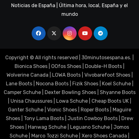
Noticias de España | Última hora, local, España y el
mundo
Copyright © All rights reserved
|
30minutosespana.es
. |
Bionica Shoes
|
OOfos Shoes
|
Double-H Boots
|
Wolverine Canada
|
LOWA Boots
|
Vivobarefoot Shoes
|
Lane Boots
|
Nocona Boots
|
Fizik Shoes
|
Koel Schuhe
|
Camper Schuhe
|
Dexter Bowling Shoes
|
Shyanne Boots
|
Unisa Chaussures
|
Lowa Schuhe
|
Cheap Boots UK
|
Ganter Schuhe
|
Vionic Shoes
|
Roper Boots
|
Maguire
Shoes
|
Tony Lama Boots
|
Justin Cowboy Boots
|
Drew
Shoes
|
Hanwag Schuhe
|
Leguano Schuhe
|
Jomos
Schuhe
|
Marco Tozzi Schuhe
|
Xero Shoes Canada
|