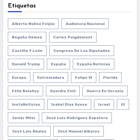
Etiquetas
Alberto Núñez Feijóo
Audiencia Nacional
Begoña Gómez
Carles Puigdemont
Castilla Y León
Congreso De Los Diputados
Donald Trump
España
España Noticias
Europa
Extremadura
Felipe VI
Florida
Félix Bolaños
Guardia Civil
Guerra En Ucrania
InstaNoticias
Isabel Díaz Ayuso
Israel
IU
Javier Milei
José Luis Rodríguez Zapatero
José Luis Ábalos
José Manuel Albares