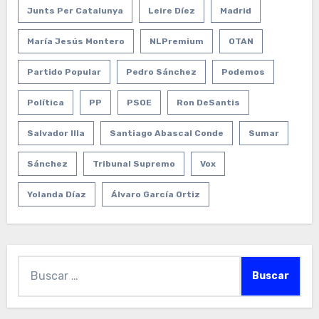
Junts Per Catalunya
Leire Díez
Madrid
María Jesús Montero
NLPremium
OTAN
Partido Popular
Pedro Sánchez
Podemos
Política
PP
PSOE
Ron DeSantis
Salvador Illa
Santiago Abascal Conde
Sumar
Sánchez
Tribunal Supremo
Vox
Yolanda Díaz
Álvaro García Ortiz
Buscar: