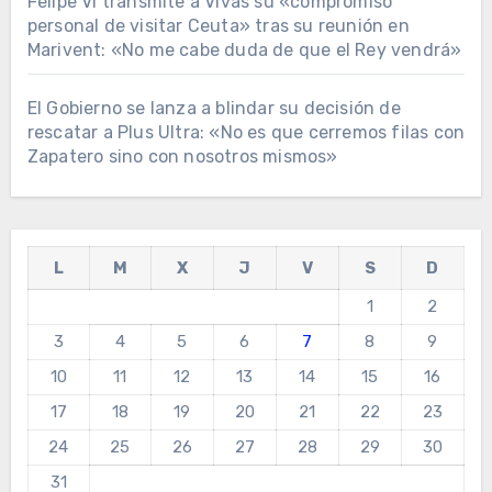
Felipe VI transmite a Vivas su «compromiso
personal de visitar Ceuta» tras su reunión en
Marivent: «No me cabe duda de que el Rey vendrá»
El Gobierno se lanza a blindar su decisión de
rescatar a Plus Ultra: «No es que cerremos filas con
Zapatero sino con nosotros mismos»
L
M
X
J
V
S
D
1
2
3
4
5
6
7
8
9
10
11
12
13
14
15
16
17
18
19
20
21
22
23
24
25
26
27
28
29
30
31