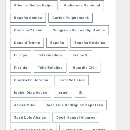
Alberto Núñez Feijóo
Audiencia Nacional
Begoña Gómez
Carles Puigdemont
Castilla Y León
Congreso De Los Diputados
Donald Trump
España
España Noticias
Europa
Extremadura
Felipe VI
Florida
Félix Bolaños
Guardia Civil
Guerra En Ucrania
InstaNoticias
Isabel Díaz Ayuso
Israel
IU
Javier Milei
José Luis Rodríguez Zapatero
José Luis Ábalos
José Manuel Albares