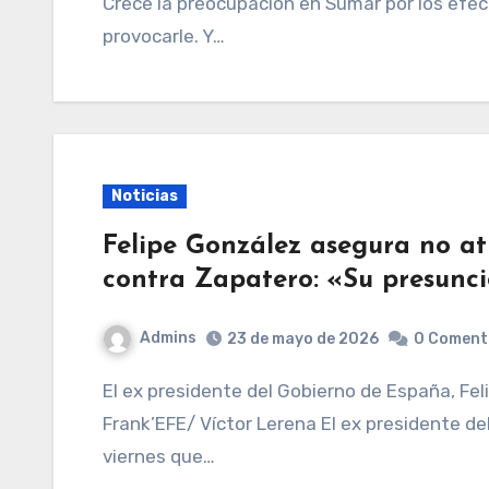
Crece la preocupación en Sumar por los efec
provocarle. Y…
Noticias
Felipe González asegura no at
contra Zapatero: «Su presunci
Admins
23 de mayo de 2026
0 Coment
El ex presidente del Gobierno de España, Felipe González, en la entrega del Premio ‘Ana
Frank’EFE/ Víctor Lerena El ex presidente de
viernes que…