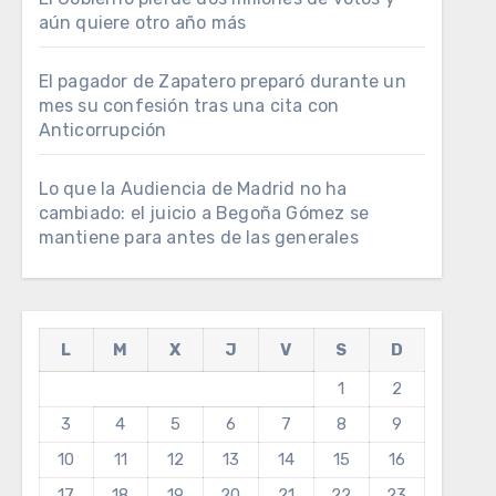
aún quiere otro año más
El pagador de Zapatero preparó durante un
mes su confesión tras una cita con
Anticorrupción
Lo que la Audiencia de Madrid no ha
cambiado: el juicio a Begoña Gómez se
mantiene para antes de las generales
L
M
X
J
V
S
D
1
2
3
4
5
6
7
8
9
10
11
12
13
14
15
16
17
18
19
20
21
22
23