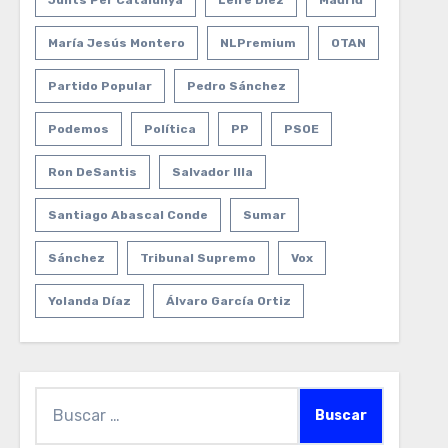
Junts Per Catalunya
Leire Díez
Madrid
María Jesús Montero
NLPremium
OTAN
Partido Popular
Pedro Sánchez
Podemos
Política
PP
PSOE
Ron DeSantis
Salvador Illa
Santiago Abascal Conde
Sumar
Sánchez
Tribunal Supremo
Vox
Yolanda Díaz
Álvaro García Ortiz
Buscar: