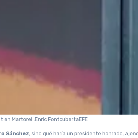
t en Martorell.
Enric Fontcuberta
EFE
ro Sánchez
, sino qué haría un presidente honrado, ajen