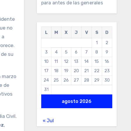
para antes de las generales
sidente
que no
L
M
X
J
V
S
D
 a
1
2
vorece.
3
4
5
6
7
8
9
 de su
10
11
12
13
14
15
16
17
18
19
20
21
22
23
n marzo
24
25
26
27
28
29
30
e de
31
otivos
agosto 2026
a Civil.
« Jul
ez
,