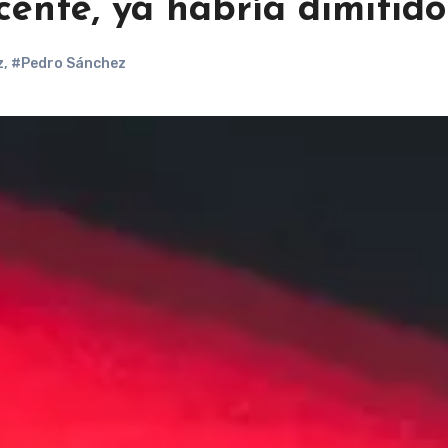
cente, ya habría dimitido
z
,
#Pedro Sánchez