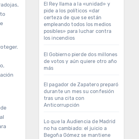
El Rey llama a la «unidad» y
radojas,
pide a los políticos «dar
nto
certeza de que se están
se
empleando todos los medios
posibles» para luchar contra
los incendios
roteger.
El Gobierno pierde dos millones
de votos y aún quiere otro año
o,
más
ración
El pagador de Zapatero preparó
durante un mes su confesión
tras una cita con
Anticorrupción
 de
al
Lo que la Audiencia de Madrid
ara
no ha cambiado: el juicio a
Begoña Gómez se mantiene