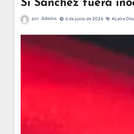
Si Sánchez fuera ino
por
Admins
6 de junio de 2026
#Leire Díe