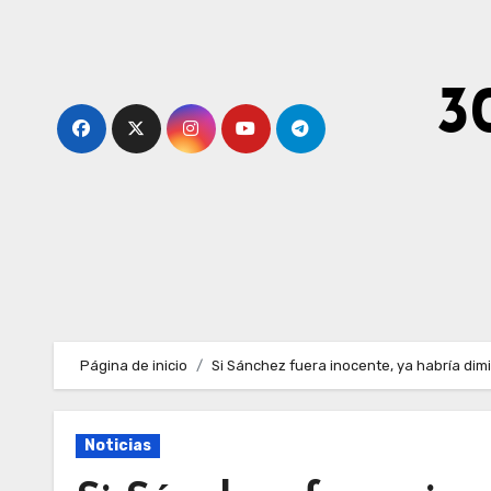
Ir
al
contenido
3
Página de inicio
Si Sánchez fuera inocente, ya habría dimi
Noticias