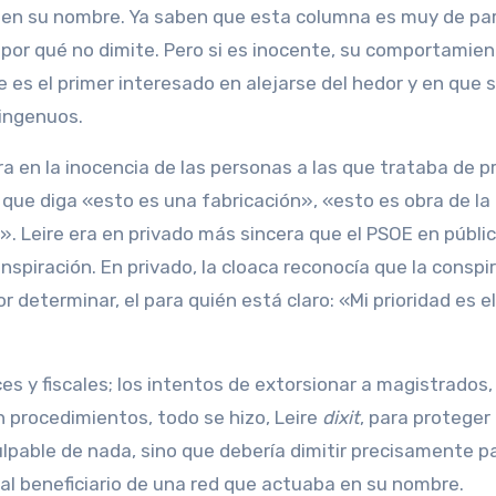
a en su nombre. Ya saben que esta columna es muy de pa
o por qué no dimite. Pero si es inocente, su comportamie
te es el primer interesado en alejarse del hedor y en que 
 ingenuos.
a en la inocencia de las personas a las que trataba de p
que diga «esto es una fabricación», «esto es obra de la
. Leire era en privado más sincera que el PSOE en públic
nspiración. En privado, la cloaca reconocía que la conspi
or determinar, el para quién está claro: «Mi prioridad es el
es y fiscales; los intentos de extorsionar a magistrados,
n procedimientos, todo se hizo, Leire
dixit
, para proteger 
lpable de nada, sino que debería dimitir precisamente p
ipal beneficiario de una red que actuaba en su nombre.