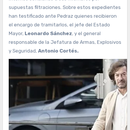
supuestas filtraciones. Sobre estos expedientes
han testificado ante Pedraz quienes recibieron
el encargo de tramitarlos, el jefe del Estado
Mayor,
Leonardo Sánchez
, y el general
responsable de la Jefatura de Armas, Explosivos
y Seguridad,
Antonio Cortés.