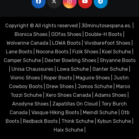
Copyright © All rights reserved
|
30minutosespana.es
. |
Bionica Shoes
|
OOfos Shoes
|
Double-H Boots
|
Wolverine Canada
|
LOWA Boots
|
Vivobarefoot Shoes
|
Lane Boots
|
Nocona Boots
|
Fizik Shoes
|
Koel Schuhe
|
Camper Schuhe
|
Dexter Bowling Shoes
|
Shyanne Boots
|
Unisa Chaussures
|
Lowa Schuhe
|
Ganter Schuhe
|
Vionic Shoes
|
Roper Boots
|
Maguire Shoes
|
Justin
Cowboy Boots
|
Drew Shoes
|
Jomos Schuhe
|
Marco
Tozzi Schuhe
|
Xero Shoes Canada
|
Adams Shoes
|
Anodyne Shoes
|
Zapatillas On Cloud
|
Tory Burch
Canada
|
Vasque Hiking Boots
|
Meindl Schuhe
|
Otb
Boots
|
Redback Boots
|
Think Schuhe
|
Kybun Schuhe
|
Haix Schuhe
|