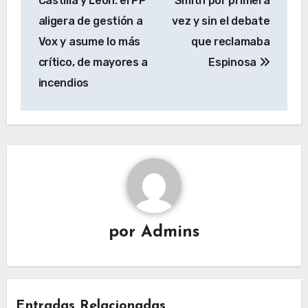
Castilla y León: el PP
Smith por primera
aligera de gestión a
vez y sin el debate
Vox y asume lo más
que reclamaba
crítico, de mayores a
Espinosa
incendios
por
Admins
Entradas Relacionadas