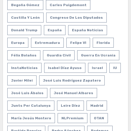
Begoña Gómez
Carles Puigdemont
Castilla Y León
Congreso De Los Diputados
Donald Trump
España
España Noticias
Europa
Extremadura
Felipe VI
Florida
Félix Bolaños
Guardia Civil
Guerra En Ucrania
InstaNoticias
Isabel Díaz Ayuso
Israel
IU
Javier Milei
José Luis Rodríguez Zapatero
José Luis Ábalos
José Manuel Albares
Junts Per Catalunya
Leire Díez
Madrid
María Jesús Montero
NLPremium
OTAN
Partido Popular
Pedro Sánchez
Podemos