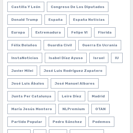
Castilla Y León
Congreso De Los Diputados
Donald Trump
España
España Noticias
Europa
Extremadura
Felipe VI
Florida
Félix Bolaños
Guardia Civil
Guerra En Ucrania
InstaNoticias
Isabel Díaz Ayuso
Israel
IU
Javier Milei
José Luis Rodríguez Zapatero
José Luis Ábalos
José Manuel Albares
Junts Per Catalunya
Leire Díez
Madrid
María Jesús Montero
NLPremium
OTAN
Partido Popular
Pedro Sánchez
Podemos