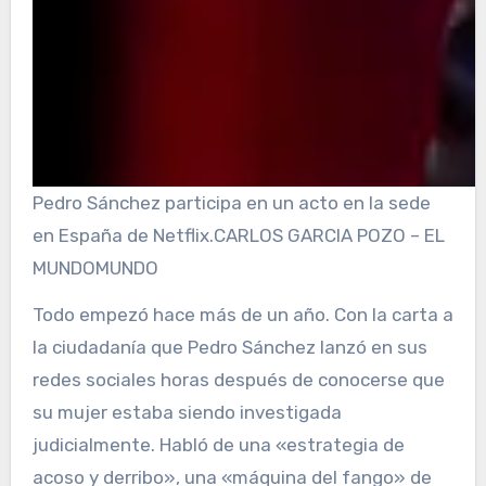
Pedro Sánchez participa en un acto en la sede
en España de Netflix.
CARLOS GARCIA POZO – EL
MUNDO
MUNDO
Todo empezó hace más de un año. Con la carta a
la ciudadanía que Pedro Sánchez lanzó en sus
redes sociales horas después de conocerse que
su mujer estaba siendo investigada
judicialmente. Habló de una «estrategia de
acoso y derribo», una «máquina del
fango» de