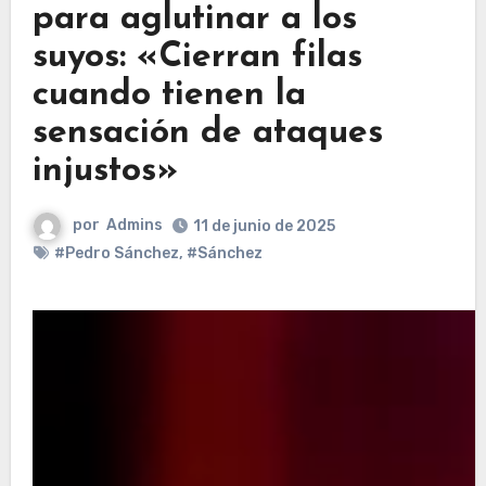
para aglutinar a los
suyos: «Cierran filas
cuando tienen la
sensación de ataques
injustos»
por
Admins
11 de junio de 2025
#Pedro Sánchez
,
#Sánchez