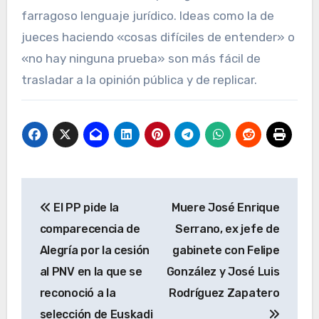
farragoso lenguaje jurídico. Ideas como la de
jueces haciendo «cosas difíciles de entender» o
«no hay ninguna prueba» son más fácil de
trasladar a la opinión pública y de replicar.
Navegación
El PP pide la
Muere José Enrique
de
comparecencia de
Serrano, ex jefe de
entradas
Alegría por la cesión
gabinete con Felipe
al PNV en la que se
González y José Luis
reconoció a la
Rodríguez Zapatero
selección de Euskadi