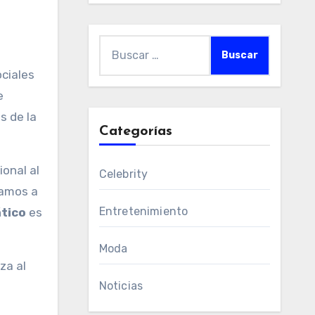
Buscar:
ociales
e
s de la
Categorías
ional al
Celebrity
hamos a
Entretenimiento
tico
es
Moda
za al
Noticias