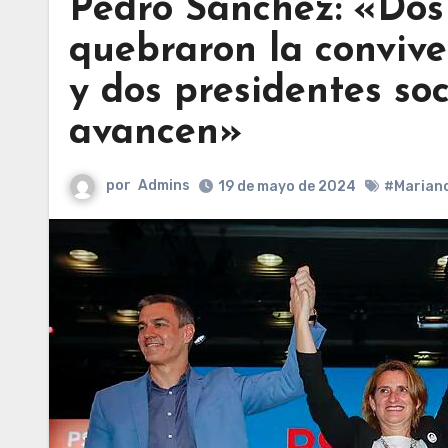
Pedro Sánchez: «Dos
quebraron la conviv
y dos presidentes so
avancen»
por
Admins
19 de mayo de 2024
#Mariano