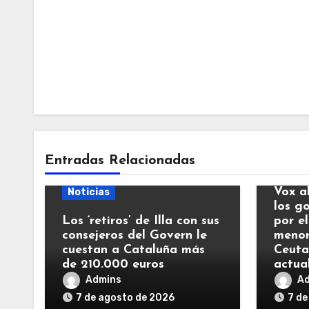
Entradas Relacionadas
Notic
Vox a
Noticias
los g
Los ‘retiros’ de Illa con sus
por el
consejeros del Govern le
menor
cuestan a Cataluña más
Ceuta
de 210.000 euros
actua
Admins
A
7 de agosto de 2026
7 de