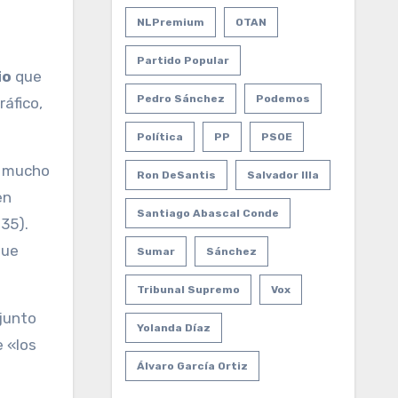
NLPremium
OTAN
Partido Popular
io
que
Pedro Sánchez
Podemos
ráfico,
Política
PP
PSOE
e mucho
Ron DeSantis
Salvador Illa
en
Santiago Abascal Conde
 35).
que
Sumar
Sánchez
Tribunal Supremo
Vox
junto
Yolanda Díaz
 «los
Álvaro García Ortiz