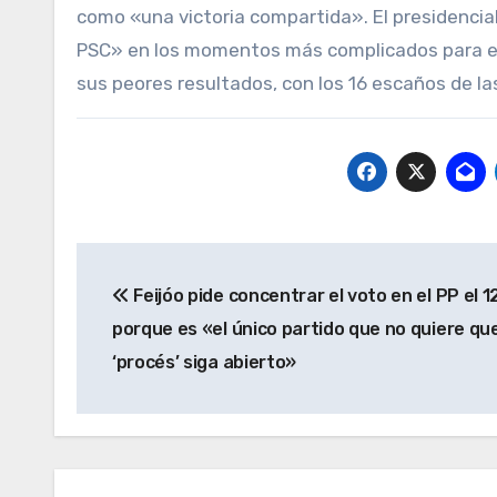
como «una victoria compartida». El presidencia
PSC» en los momentos más complicados para el 
sus peores resultados, con los 16 escaños de la
Navegación
Feijóo pide concentrar el voto en el PP el 1
de
porque es «el único partido que no quiere que
entradas
‘procés’ siga abierto»