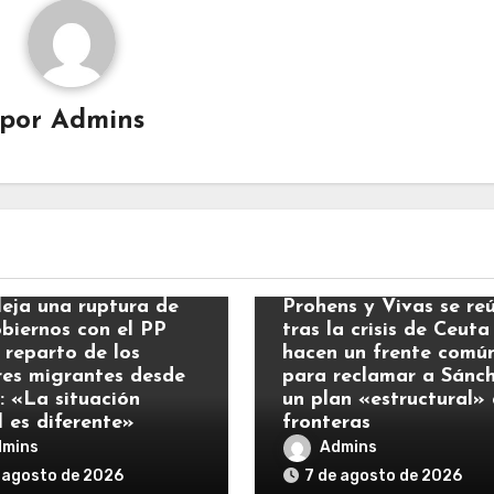
por
Admins
ias
Noticias
leja una ruptura de
Prohens y Vivas se re
obiernos con el PP
tras la crisis de Ceuta
 reparto de los
hacen un frente comú
es migrantes desde
para reclamar a Sánc
: «La situación
un plan «estructural»
l es diferente»
fronteras
dmins
Admins
 agosto de 2026
7 de agosto de 2026