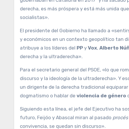
gobernaban en Cataluña en 2017″ y ha sacado 
derecha, es más próspera y está más unida que 
socialistas».
El presidente del Gobierno ha llamado a «sentir
y económicos en un contexto geopolítico tan di
atribuye a los líderes del
PP
y
Vox
,
Alberto Núñ
derecha y la ultraderecha».
Para el secretario general del PSOE, «lo que rom
discurso y la ideología de la ultraderecha». Y 
un dirigente de la derecha tradicional equipara
dogmatismo o hablar de
violencia de género
c
Siguiendo esta línea, el jefe del Ejecutivo ha 
futuro, Feijóo y Abascal miran al pasado
procés
convivencia, se quedan sin discurso».