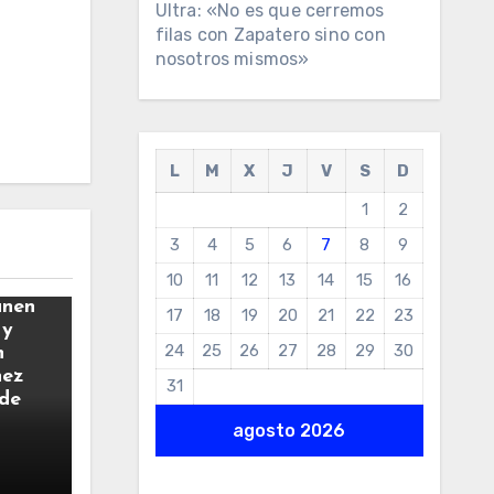
Ultra: «No es que cerremos
filas con Zapatero sino con
nosotros mismos»
L
M
X
J
V
S
D
1
2
3
4
5
6
7
8
9
10
11
12
13
14
15
16
únen
17
18
19
20
21
22
23
 y
24
25
26
27
28
29
30
n
hez
31
 de
agosto 2026