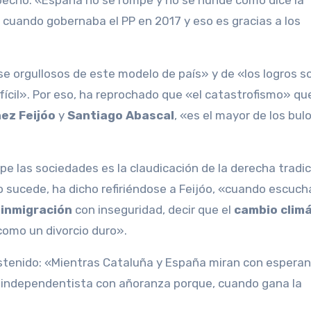
pecho: «España no se rompe y no se hunde como dice la
cuando gobernaba el PP en 2017 y eso es gracias a los
se orgullosos de este modelo de país» y de «los logros s
fícil». Por eso, ha reprochado que «el catastrofismo» qu
ez Feijóo
y
Santiago Abascal
, «es el mayor de los bulo
pe las sociedades es la claudicación de la derecha tradic
eso sucede, ha dicho refiriéndose a Feijóo, «cuando escuc
r
inmigración
con inseguridad, decir que el
cambio climá
omo un divorcio duro».
sostenido: «Mientras Cataluña y España miran con esperan
independentista con añoranza porque, cuando gana la