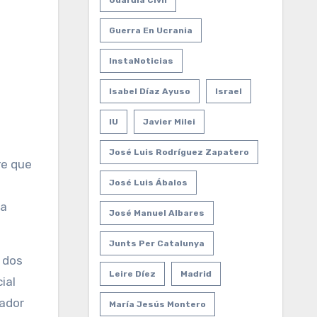
Guardia Civil
Guerra En Ucrania
InstaNoticias
Isabel Díaz Ayuso
Israel
IU
Javier Milei
José Luis Rodríguez Zapatero
re que
José Luis Ábalos
la
José Manuel Albares
Junts Per Catalunya
 dos
Leire Díez
Madrid
ial
nador
María Jesús Montero