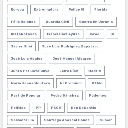
Europa
Extremadura
Felipe VI
Florida
Félix Bolaños
Guardia Civil
Guerra En Ucrania
InstaNoticias
Isabel Díaz Ayuso
Israel
IU
Javier Milei
José Luis Rodríguez Zapatero
José Luis Ábalos
José Manuel Albares
Junts Per Catalunya
Leire Díez
Madrid
María Jesús Montero
NLPremium
OTAN
Partido Popular
Pedro Sánchez
Podemos
Política
PP
PSOE
Ron DeSantis
Salvador Illa
Santiago Abascal Conde
Sumar