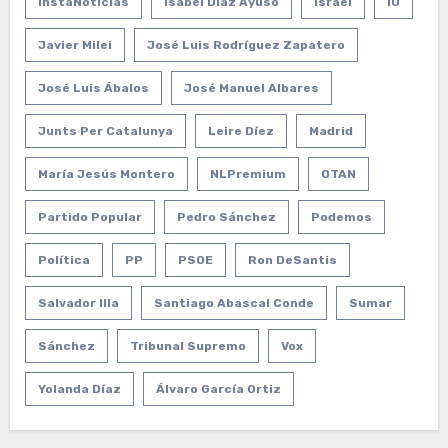
InstaNoticias
Isabel Díaz Ayuso
Israel
IU
Javier Milei
José Luis Rodríguez Zapatero
José Luis Ábalos
José Manuel Albares
Junts Per Catalunya
Leire Díez
Madrid
María Jesús Montero
NLPremium
OTAN
Partido Popular
Pedro Sánchez
Podemos
Política
PP
PSOE
Ron DeSantis
Salvador Illa
Santiago Abascal Conde
Sumar
Sánchez
Tribunal Supremo
Vox
Yolanda Díaz
Álvaro García Ortiz