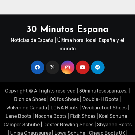
30 Minutos Espana
Noticias de España | Última hora, local, España y el
mundo
Copyright © All rights reserved
|
30minutosespana.es
. |
Bionica Shoes
|
OOfos Shoes
|
Double-H Boots
|
Wolverine Canada
|
LOWA Boots
|
Vivobarefoot Shoes
|
Lane Boots
|
Nocona Boots
|
Fizik Shoes
|
Koel Schuhe
|
Camper Schuhe
|
Dexter Bowling Shoes
|
Shyanne Boots
|
Unisa Chaussures
|
Lowa Schuhe
|
Cheap Boots UK
|