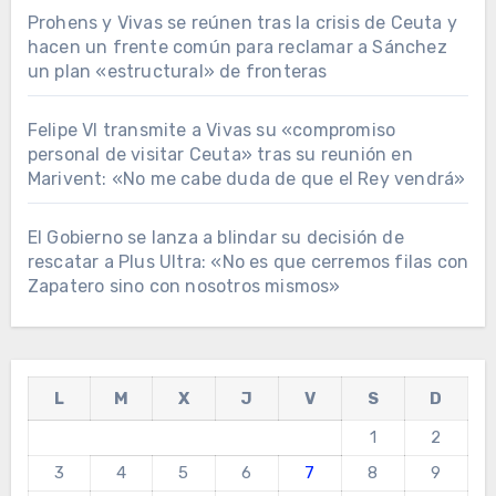
Prohens y Vivas se reúnen tras la crisis de Ceuta y
hacen un frente común para reclamar a Sánchez
un plan «estructural» de fronteras
Felipe VI transmite a Vivas su «compromiso
personal de visitar Ceuta» tras su reunión en
Marivent: «No me cabe duda de que el Rey vendrá»
El Gobierno se lanza a blindar su decisión de
rescatar a Plus Ultra: «No es que cerremos filas con
Zapatero sino con nosotros mismos»
L
M
X
J
V
S
D
1
2
3
4
5
6
7
8
9