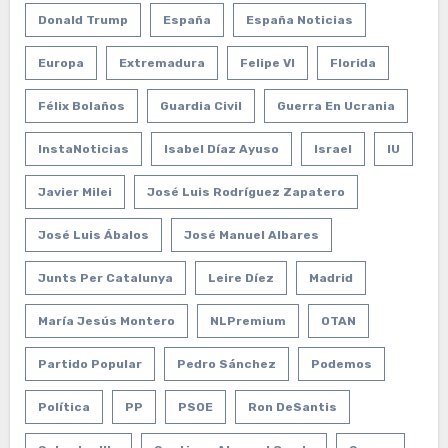
Donald Trump
España
España Noticias
Europa
Extremadura
Felipe VI
Florida
Félix Bolaños
Guardia Civil
Guerra En Ucrania
InstaNoticias
Isabel Díaz Ayuso
Israel
IU
Javier Milei
José Luis Rodríguez Zapatero
José Luis Ábalos
José Manuel Albares
Junts Per Catalunya
Leire Díez
Madrid
María Jesús Montero
NLPremium
OTAN
Partido Popular
Pedro Sánchez
Podemos
Política
PP
PSOE
Ron DeSantis