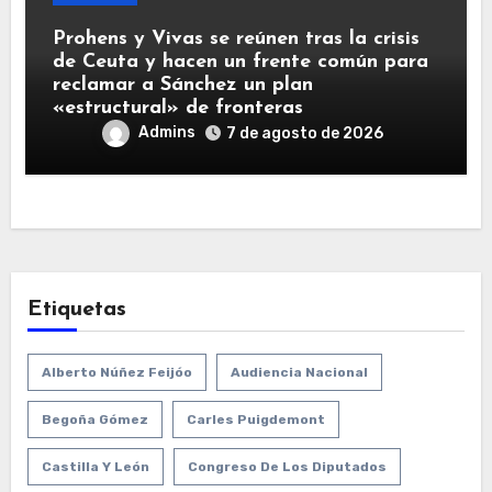
Prohens y Vivas se reúnen tras la crisis
de Ceuta y hacen un frente común para
reclamar a Sánchez un plan
«estructural» de fronteras
Admins
7 de agosto de 2026
Etiquetas
Alberto Núñez Feijóo
Audiencia Nacional
Begoña Gómez
Carles Puigdemont
Castilla Y León
Congreso De Los Diputados