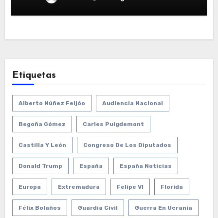
Etiquetas
Alberto Núñez Feijóo
Audiencia Nacional
Begoña Gómez
Carles Puigdemont
Castilla Y León
Congreso De Los Diputados
Donald Trump
España
España Noticias
Europa
Extremadura
Felipe VI
Florida
Félix Bolaños
Guardia Civil
Guerra En Ucrania