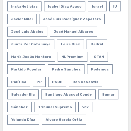
InstaNoticias
Isabel Díaz Ayuso
Israel
IU
Javier Milei
José Luis Rodríguez Zapatero
José Luis Ábalos
José Manuel Albares
Junts Per Catalunya
Leire Díez
Madrid
María Jesús Montero
NLPremium
OTAN
Partido Popular
Pedro Sánchez
Podemos
Política
PP
PSOE
Ron DeSantis
Salvador Illa
Santiago Abascal Conde
Sumar
Sánchez
Tribunal Supremo
Vox
Yolanda Díaz
Álvaro García Ortiz