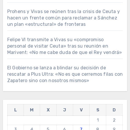
Prohens y Vivas se reúnen tras la crisis de Ceuta y
hacen un frente común para reclamar a Sánchez
un plan «estructural» de fronteras
Felipe VI transmite a Vivas su «compromiso
personal de visitar Ceuta» tras su reunión en
Marivent: «No me cabe duda de que el Rey vendrá»
El Gobierno se lanza a blindar su decisión de
rescatar a Plus Ultra: «No es que cerremos filas con
Zapatero sino con nosotros mismos»
L
M
X
J
V
S
D
1
2
3
4
5
6
7
8
9