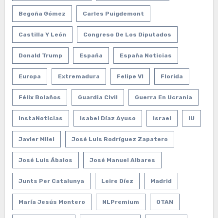
Begoña Gómez
Carles Puigdemont
Castilla Y León
Congreso De Los Diputados
Donald Trump
España
España Noticias
Europa
Extremadura
Felipe VI
Florida
Félix Bolaños
Guardia Civil
Guerra En Ucrania
InstaNoticias
Isabel Díaz Ayuso
Israel
IU
Javier Milei
José Luis Rodríguez Zapatero
José Luis Ábalos
José Manuel Albares
Junts Per Catalunya
Leire Díez
Madrid
María Jesús Montero
NLPremium
OTAN