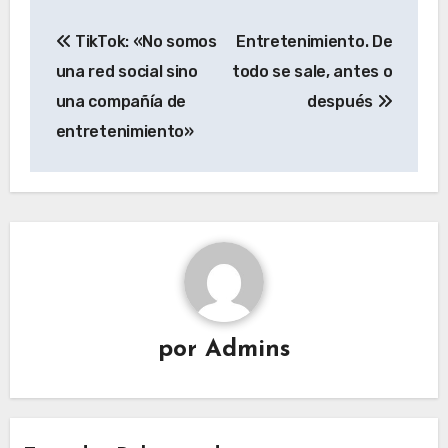
Navegación
TikTok: «No somos
Entretenimiento. De
de
una red social sino
todo se sale, antes o
entradas
una compañía de
después
entretenimiento»
por
Admins