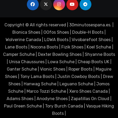
Copyright © All rights reserved
|
30minutosespana.es
. |
Bionica Shoes
|
OOfos Shoes
|
Double-H Boots
|
Wolverine Canada
|
LOWA Boots
|
Vivobarefoot Shoes
|
Lane Boots
|
Nocona Boots
|
Fizik Shoes
|
Koel Schuhe
|
Camper Schuhe
|
Dexter Bowling Shoes
|
Shyanne Boots
|
Unisa Chaussures
|
Lowa Schuhe
|
Cheap Boots UK
|
Ganter Schuhe
|
Vionic Shoes
|
Roper Boots
|
Maguire
Shoes
|
Tony Lama Boots
|
Justin Cowboy Boots
|
Drew
Shoes
|
Hanwag Schuhe
|
Leguano Schuhe
|
Jomos
Schuhe
|
Marco Tozzi Schuhe
|
Xero Shoes Canada
|
Adams Shoes
|
Anodyne Shoes
|
Zapatillas On Cloud
|
Paul Green Schuhe
|
Tory Burch Canada
|
Vasque Hiking
Boots
|