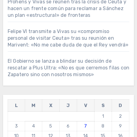
Prohens y Vivas se reúnen tras la crisis de Ceuta y
hacen un frente común para reclamar a Sánchez
un plan «estructural» de fronteras
Felipe VI transmite a Vivas su «compromiso
personal de visitar Ceuta» tras su reunión en
Marivent: «No me cabe duda de que el Rey vendrá»
El Gobierno se lanza a blindar su decisión de
rescatar a Plus Ultra: «No es que cerremos filas con
Zapatero sino con nosotros mismos»
L
M
X
J
V
S
D
1
2
3
4
5
6
7
8
9
10
11
12
13
14
15
16