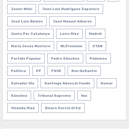
Javier Milei
José Luis Rodríguez Zapatero
José Luis Ábalos
José Manuel Albares
Junts Per Catalunya
Leire Díez
Madrid
María Jesús Montero
NLPremium
OTAN
Partido Popular
Pedro Sánchez
Podemos
Política
PP
PSOE
Ron DeSantis
Salvador Illa
Santiago Abascal Conde
Sumar
Sánchez
Tribunal Supremo
Vox
Yolanda Díaz
Álvaro García Ortiz