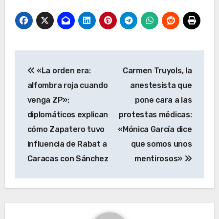
Navegación
«La orden era:
Carmen Truyols, la
de
alfombra roja cuando
anestesista que
entradas
venga ZP»:
pone cara a las
diplomáticos explican
protestas médicas:
cómo Zapatero tuvo
«Mónica García dice
influencia de Rabat a
que somos unos
Caracas con Sánchez
mentirosos»