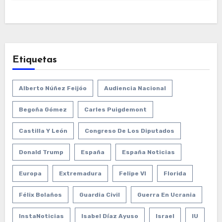
Etiquetas
Alberto Núñez Feijóo
Audiencia Nacional
Begoña Gómez
Carles Puigdemont
Castilla Y León
Congreso De Los Diputados
Donald Trump
España
España Noticias
Europa
Extremadura
Felipe VI
Florida
Félix Bolaños
Guardia Civil
Guerra En Ucrania
InstaNoticias
Isabel Díaz Ayuso
Israel
IU