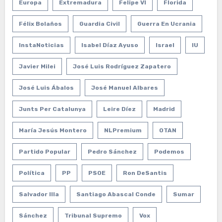
Europa
Extremadura
Felipe VI
Florida
Félix Bolaños
Guardia Civil
Guerra En Ucrania
InstaNoticias
Isabel Díaz Ayuso
Israel
IU
Javier Milei
José Luis Rodríguez Zapatero
José Luis Ábalos
José Manuel Albares
Junts Per Catalunya
Leire Díez
Madrid
María Jesús Montero
NLPremium
OTAN
Partido Popular
Pedro Sánchez
Podemos
Política
PP
PSOE
Ron DeSantis
Salvador Illa
Santiago Abascal Conde
Sumar
Sánchez
Tribunal Supremo
Vox