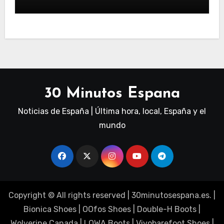
30 Minutos Espana
Noticias de España | Última hora, local, España y el
mundo
Copyright © All rights reserved
|
30minutosespana.es
. |
Bionica Shoes
|
OOfos Shoes
|
Double-H Boots
|
Wolverine Canada
|
LOWA Boots
|
Vivobarefoot Shoes
|