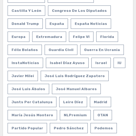
Castilla Y León
Congreso De Los Diputados
Donald Trump
España
España Noticias
Europa
Extremadura
Felipe VI
Florida
Félix Bolaños
Guardia Civil
Guerra En Ucrania
InstaNoticias
Isabel Díaz Ayuso
Israel
IU
Javier Milei
José Luis Rodríguez Zapatero
José Luis Ábalos
José Manuel Albares
Junts Per Catalunya
Leire Díez
Madrid
María Jesús Montero
NLPremium
OTAN
Partido Popular
Pedro Sánchez
Podemos