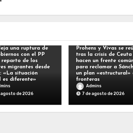
ias
Noticias
leja una ruptura de
Prohens y Vivas se re
obiernos con el PP
tras la crisis de Ceuta
 reparto de los
hacen un frente comú
es migrantes desde
para reclamar a Sánc
: «La situación
un plan «estructural»
l es diferente»
fronteras
dmins
Admins
 agosto de 2026
7 de agosto de 2026