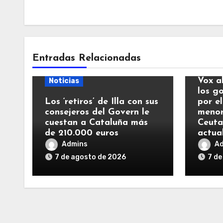
Entradas Relacionadas
Notic
Vox a
Noticias
los g
Los ‘retiros’ de Illa con sus
por el
consejeros del Govern le
menor
cuestan a Cataluña más
Ceuta
de 210.000 euros
actua
Admins
A
7 de agosto de 2026
7 de