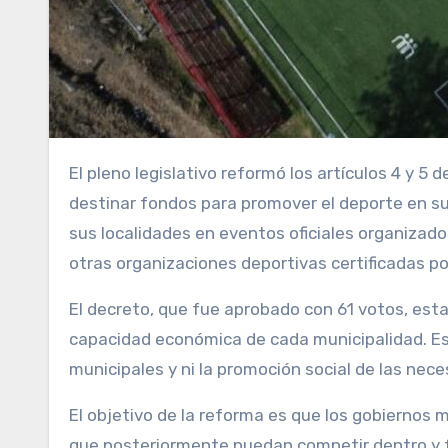
El pleno legislativo reformó los artículos 4 y 5 del Código Municipal para autorizar a los 262 municipios a
destinar fondos para promover el deporte en su
sus localidades en eventos oficiales organizado
otras organizaciones deportivas certificadas po
El decreto, que fue aprobado con 61 votos, est
capacidad económica de cada municipalidad. Es 
municipales y ni la promoción social de las nec
El objetivo de la reforma es que los gobiernos 
que posteriormente puedan competir dentro y f