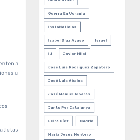
Guardia Civil
Guerra En Ucrania
InstaNoticias
Isabel Díaz Ayuso
Israel
IU
Javier Milei
senten a
José Luis Rodríguez Zapatero
ciones u
José Luis Ábalos
José Manuel Albares
cos
Junts Per Catalunya
Leire Díez
Madrid
 atletas
María Jesús Montero