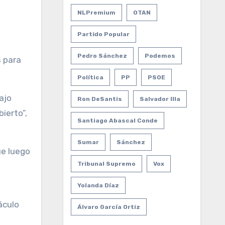
NLPremium
OTAN
Partido Popular
Pedro Sánchez
Podemos
s para
Política
PP
PSOE
ajo
Ron DeSantis
Salvador Illa
ierto”,
Santiago Abascal Conde
Sumar
Sánchez
ue luego
Tribunal Supremo
Vox
Yolanda Díaz
áculo
Álvaro García Ortiz