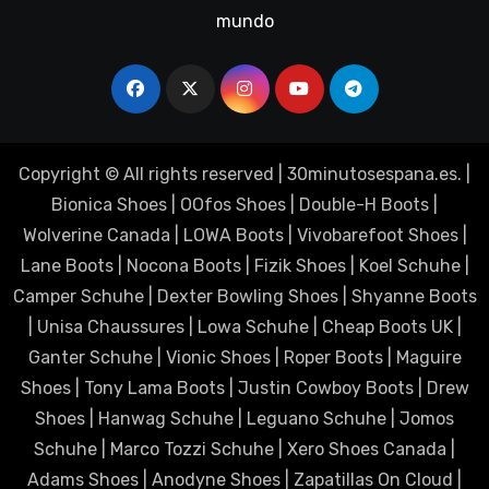
mundo
Copyright © All rights reserved
|
30minutosespana.es
. |
Bionica Shoes
|
OOfos Shoes
|
Double-H Boots
|
Wolverine Canada
|
LOWA Boots
|
Vivobarefoot Shoes
|
Lane Boots
|
Nocona Boots
|
Fizik Shoes
|
Koel Schuhe
|
Camper Schuhe
|
Dexter Bowling Shoes
|
Shyanne Boots
|
Unisa Chaussures
|
Lowa Schuhe
|
Cheap Boots UK
|
Ganter Schuhe
|
Vionic Shoes
|
Roper Boots
|
Maguire
Shoes
|
Tony Lama Boots
|
Justin Cowboy Boots
|
Drew
Shoes
|
Hanwag Schuhe
|
Leguano Schuhe
|
Jomos
Schuhe
|
Marco Tozzi Schuhe
|
Xero Shoes Canada
|
Adams Shoes
|
Anodyne Shoes
|
Zapatillas On Cloud
|