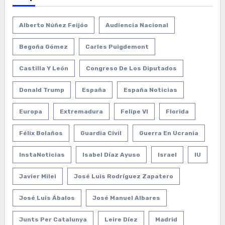
Alberto Núñez Feijóo
Audiencia Nacional
Begoña Gómez
Carles Puigdemont
Castilla Y León
Congreso De Los Diputados
Donald Trump
España
España Noticias
Europa
Extremadura
Felipe VI
Florida
Félix Bolaños
Guardia Civil
Guerra En Ucrania
InstaNoticias
Isabel Díaz Ayuso
Israel
IU
Javier Milei
José Luis Rodríguez Zapatero
José Luis Ábalos
José Manuel Albares
Junts Per Catalunya
Leire Díez
Madrid