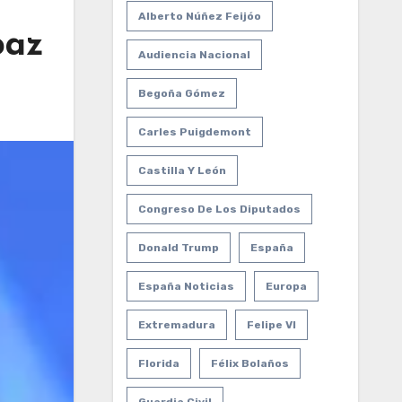
Alberto Núñez Feijóo
paz
Audiencia Nacional
Begoña Gómez
Carles Puigdemont
Castilla Y León
Congreso De Los Diputados
Donald Trump
España
España Noticias
Europa
Extremadura
Felipe VI
Florida
Félix Bolaños