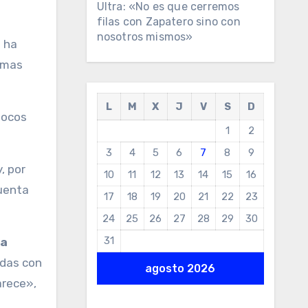
Ultra: «No es que cerremos
filas con Zapatero sino con
nosotros mismos»
e ha
ramas
L
M
X
J
V
S
D
pocos
1
2
3
4
5
6
7
8
9
, por
10
11
12
13
14
15
16
cuenta
17
18
19
20
21
22
23
24
25
26
27
28
29
30
31
ta
adas con
agosto 2026
arece»,