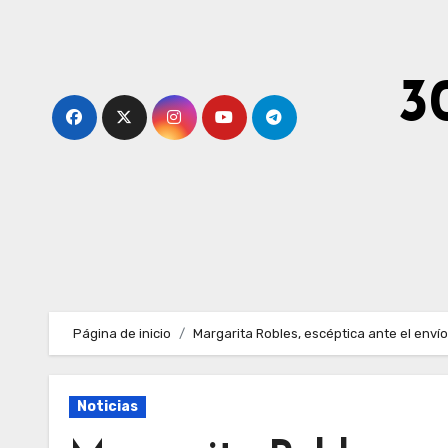
Ir
al
contenido
3
Página de inicio
Margarita Robles, escéptica ante el enví
Noticias