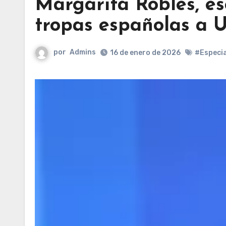
Margarita Robles, es
tropas españolas a 
por
Admins
16 de enero de 2026
#Especia