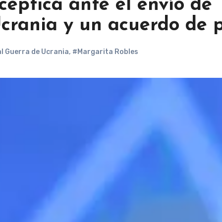
céptica ante el envío de
Ucrania y un acuerdo de 
l Guerra de Ucrania
,
#Margarita Robles