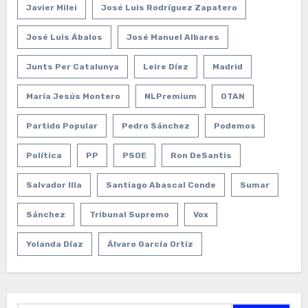
Javier Milei
José Luis Rodríguez Zapatero
José Luis Ábalos
José Manuel Albares
Junts Per Catalunya
Leire Díez
Madrid
María Jesús Montero
NLPremium
OTAN
Partido Popular
Pedro Sánchez
Podemos
Política
PP
PSOE
Ron DeSantis
Salvador Illa
Santiago Abascal Conde
Sumar
Sánchez
Tribunal Supremo
Vox
Yolanda Díaz
Álvaro García Ortiz