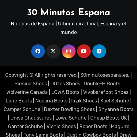
30 Minutos Espana
Noticias de España | Última hora, local, España y el
mundo
Copyright © All rights reserved
|
30minutosespana.es
. |
Bionica Shoes
|
OOfos Shoes
|
Double-H Boots
|
Wolverine Canada
|
LOWA Boots
|
Vivobarefoot Shoes
|
Lane Boots
|
Nocona Boots
|
Fizik Shoes
|
Koel Schuhe
|
Camper Schuhe
|
Dexter Bowling Shoes
|
Shyanne Boots
|
Unisa Chaussures
|
Lowa Schuhe
|
Cheap Boots UK
|
Ganter Schuhe
|
Vionic Shoes
|
Roper Boots
|
Maguire
Shoes
|
Tony Lama Boots
|
Justin Cowboy Boots
|
Drew