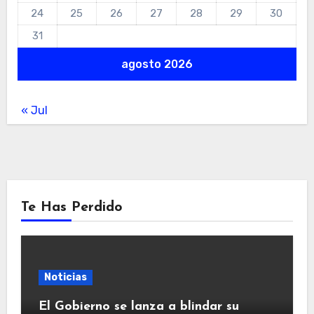
24
25
26
27
28
29
30
31
agosto 2026
« Jul
Te Has Perdido
Noticias
El Gobierno se lanza a blindar su