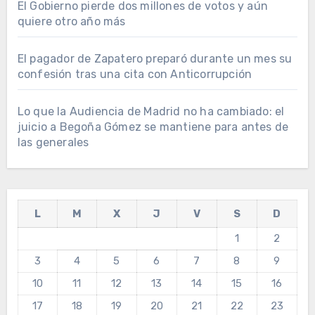
El Gobierno pierde dos millones de votos y aún
quiere otro año más
El pagador de Zapatero preparó durante un mes su
confesión tras una cita con Anticorrupción
Lo que la Audiencia de Madrid no ha cambiado: el
juicio a Begoña Gómez se mantiene para antes de
las generales
L
M
X
J
V
S
D
1
2
3
4
5
6
7
8
9
10
11
12
13
14
15
16
17
18
19
20
21
22
23