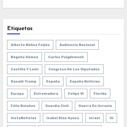
Etiquetas
Alberto Núñez Feijóo
Audiencia Nacional
Begoña Gómez
Carles Puigdemont
Castilla Y León
Congreso De Los Diputados
Donald Trump
España
España Noticias
Europa
Extremadura
Felipe VI
Florida
Félix Bolaños
Guardia Civil
Guerra En Ucrania
InstaNoticias
Isabel Díaz Ayuso
Israel
IU