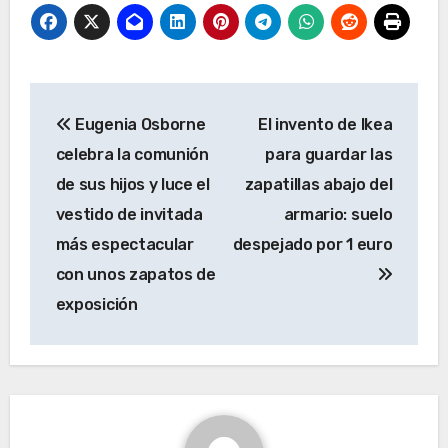
Navegación
Eugenia Osborne
El invento de Ikea
de
celebra la comunión
para guardar las
entradas
de sus hijos y luce el
zapatillas abajo del
vestido de invitada
armario: suelo
más espectacular
despejado por 1 euro
con unos zapatos de
exposición