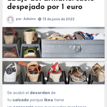
despejado por 1 euro
por
Admins
13 de junio de 2022
Se acabó el
desorden
de
tu
calzado
porque
Ikea
tiene
un
accesorio
para que puedas mantener