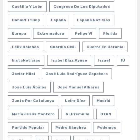
Castilla Y León
Congreso De Los Diputados
Donald Trump
España
España Noticias
Europa
Extremadura
Felipe VI
Florida
Félix Bolaños
Guardia Civil
Guerra En Ucrania
InstaNoticias
Isabel Díaz Ayuso
Israel
IU
Javier Milei
José Luis Rodríguez Zapatero
José Luis Ábalos
José Manuel Albares
Junts Per Catalunya
Leire Díez
Madrid
María Jesús Montero
NLPremium
OTAN
Partido Popular
Pedro Sánchez
Podemos