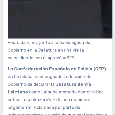
Pedro Sánchez junto a la ex delegada del
Gobierno en la Jefatura en una visita
coincidiendo con el «procés»
EFE
La Confederación Española de Policía (CEP)
en Cataluña ha impugnado la decisión del
Gobierno de declarar la
Jefatura de Vía
Laietana
como lugar de memoria democrática,
critica la «politización» de una maniobra
largamente reclamada por parte del
independentismo y alerta de que «estigmatiza a