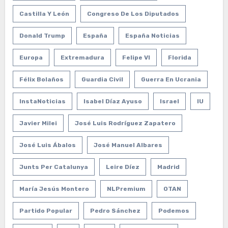
Castilla Y León
Congreso De Los Diputados
Donald Trump
España
España Noticias
Europa
Extremadura
Felipe VI
Florida
Félix Bolaños
Guardia Civil
Guerra En Ucrania
InstaNoticias
Isabel Díaz Ayuso
Israel
IU
Javier Milei
José Luis Rodríguez Zapatero
José Luis Ábalos
José Manuel Albares
Junts Per Catalunya
Leire Díez
Madrid
María Jesús Montero
NLPremium
OTAN
Partido Popular
Pedro Sánchez
Podemos