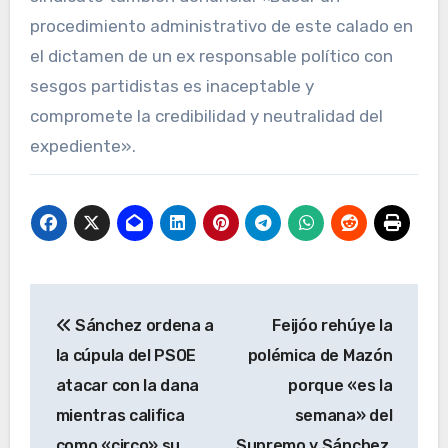
procedimiento administrativo de este calado en
el dictamen de un ex responsable político con
sesgos partidistas es inaceptable y
compromete la credibilidad y neutralidad del
expediente».
Navegación
Sánchez ordena a
Feijóo rehúye la
de
la cúpula del PSOE
polémica de Mazón
entradas
atacar con la dana
porque «es la
mientras califica
semana» del
como «circo» su
Supremo y Sánchez,