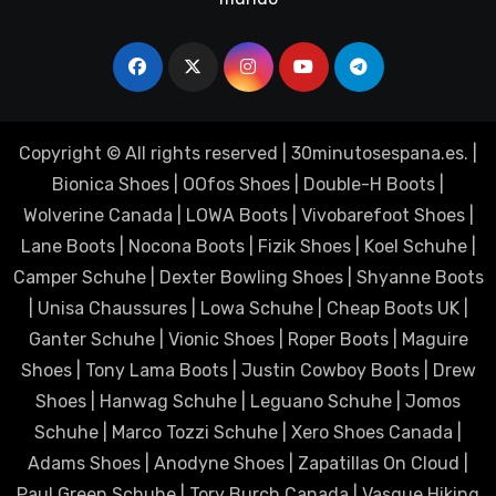
Copyright © All rights reserved
|
30minutosespana.es
. |
Bionica Shoes
|
OOfos Shoes
|
Double-H Boots
|
Wolverine Canada
|
LOWA Boots
|
Vivobarefoot Shoes
|
Lane Boots
|
Nocona Boots
|
Fizik Shoes
|
Koel Schuhe
|
Camper Schuhe
|
Dexter Bowling Shoes
|
Shyanne Boots
|
Unisa Chaussures
|
Lowa Schuhe
|
Cheap Boots UK
|
Ganter Schuhe
|
Vionic Shoes
|
Roper Boots
|
Maguire
Shoes
|
Tony Lama Boots
|
Justin Cowboy Boots
|
Drew
Shoes
|
Hanwag Schuhe
|
Leguano Schuhe
|
Jomos
Schuhe
|
Marco Tozzi Schuhe
|
Xero Shoes Canada
|
Adams Shoes
|
Anodyne Shoes
|
Zapatillas On Cloud
|
Paul Green Schuhe
|
Tory Burch Canada
|
Vasque Hiking