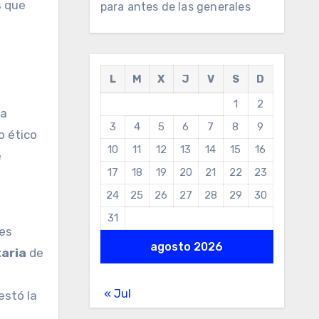
s que
para antes de las generales
L
M
X
J
V
S
D
1
2
la
3
4
5
6
7
8
9
o ético
10
11
12
13
14
15
16
e
17
18
19
20
21
22
23
24
25
26
27
28
29
30
31
nes
agosto 2026
aria
de
« Jul
estó la