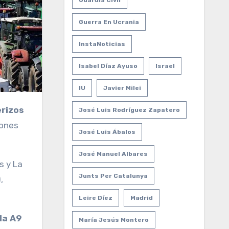
Guardia Civil
Guerra En Ucrania
InstaNoticias
Isabel Díaz Ayuso
Israel
IU
Javier Milei
erizos
José Luis Rodríguez Zapatero
iones
José Luis Ábalos
José Manuel Albares
s y La
Junts Per Catalunya
,
Leire Díez
Madrid
la A9
María Jesús Montero