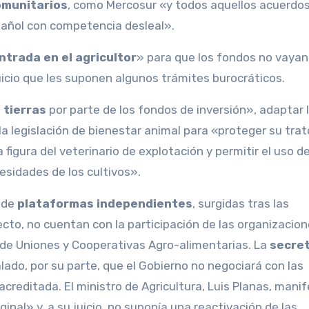
omunitarios
, como Mercosur «y todos aquellos acuerdo
pañol con competencia desleal».
ntrada en el agricultor
» para que los fondos no vayan
juicio que les suponen algunos trámites burocráticos.
 tierras
por parte de los fondos de inversión», adaptar 
la legislación de bienestar animal para «proteger su trat
a figura del veterinario de explotación y permitir el uso d
esidades de los cultivos».
 de
plataformas independientes
, surgidas tras las
ecto, no cuentan con la participación de las organizacio
 de Uniones y Cooperativas Agro-alimentarias. La
secret
lado, por su parte, que el Gobierno no negociará con las
creditada. El ministro de Agricultura, Luis Planas, manif
al» y, a su juicio, no suponía una reactivación de las