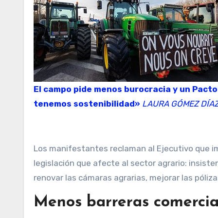
El campo pide menos burocracia y un Pacto Verde realista a la UE: «Si no somos rentables, no
tenemos sostenibilidad»
LAURA GÓMEZ DÍA
Los manifestantes reclaman al Ejecutivo que 
legislación que afecte al sector agrario: insist
renovar las cámaras agrarias, mejorar las pólizas
Menos barreras comercia