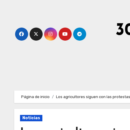
Ir
al
contenido
3
Página de inicio
Los agricultores siguen con las protesta
Noticias