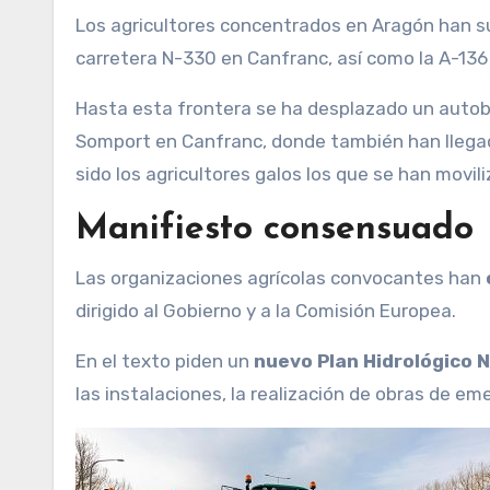
Los agricultores concentrados en Aragón han sumado sus fuerzas a los franceses y han logrado el corte de la
carretera N-330 en Canfranc, así como la A-136 
Hasta esta frontera se ha desplazado un autobú
Somport en Canfranc, donde también han llegad
sido los agricultores galos los que se han movil
Manifiesto consensuado
Las organizaciones agrícolas convocantes han
dirigido al Gobierno y a la Comisión Europea.
En el texto piden un
nuevo Plan Hidrológico 
las instalaciones, la realización de obras de em