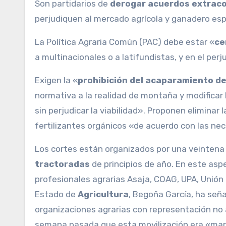
Son partidarios de
derogar acuerdos extrac
perjudiquen al mercado agrícola y ganadero es
La Política Agraria Común (PAC) debe estar «
ce
a multinacionales o a latifundistas, y en el per
Exigen la «
prohibición del acaparamiento de
normativa a la realidad de montaña y modificar 
sin perjudicar la viabilidad». Proponen eliminar l
fertilizantes orgánicos «de acuerdo con las nec
Los cortes están organizados por una veintena
tractoradas
de principios de año. En este asp
profesionales agrarias Asaja, COAG, UPA, Unión
Estado de
Agricultura
, Begoña García, ha seña
organizaciones agrarias con representación no a
semana pasada que esta movilización era «margin