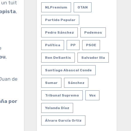
 un tuit
NLPremium
OTAN
topista
,
Partido Popular
Pedro Sánchez
Podemos
Política
PP
PSOE
tou
,
Ron DeSantis
Salvador Illa
Santiago Abascal Conde
 Juan de
Sumar
Sánchez
Tribunal Supremo
Vox
aña por
Yolanda Díaz
Álvaro García Ortiz