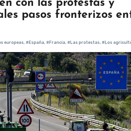
en con las protestas y
ales pasos fronterizos en
es europeas
,
#España
,
#Francia
,
#Las protestas
,
#Los agricult