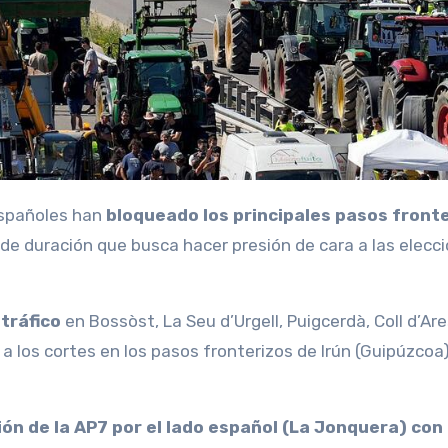
 españoles han
bloqueado los principales pasos front
 de duración que busca hacer presión de cara a las elecc
 tráfico
en Bossòst, La Seu d’Urgell, Puigcerdà, Coll d’Are
 los cortes en los pasos fronterizos de Irún (Guipúzcoa)
ón de la AP7 por el lado español (La Jonquera) con 