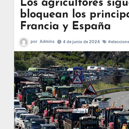
Los agricultores sigu
bloquean los princip
Francia y España
por
Admins
4 de junio de 2024
#eleccion