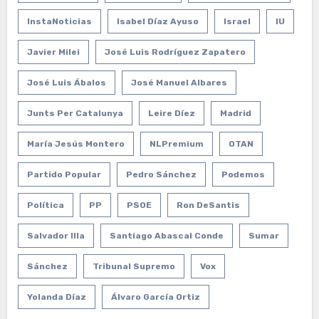
InstaNoticias
Isabel Díaz Ayuso
Israel
IU
Javier Milei
José Luis Rodríguez Zapatero
José Luis Ábalos
José Manuel Albares
Junts Per Catalunya
Leire Díez
Madrid
María Jesús Montero
NLPremium
OTAN
Partido Popular
Pedro Sánchez
Podemos
Política
PP
PSOE
Ron DeSantis
Salvador Illa
Santiago Abascal Conde
Sumar
Sánchez
Tribunal Supremo
Vox
Yolanda Díaz
Álvaro García Ortiz