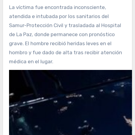
La víctima fue encontrada inconsciente,
atendida e intubada por los sanitarios del
Samur-Protección Civil y trasladada al Hospital
de La Paz, donde permanece con pronóstico
grave. El hombre recibió heridas leves en el
hombro y fue dado de alta tras recibir atención
médica en el lugar.