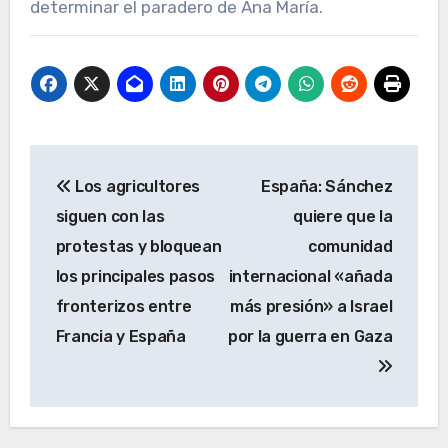
determinar el paradero de Ana María.
Navegación
Los agricultores
España: Sánchez
de
siguen con las
quiere que la
entradas
protestas y bloquean
comunidad
los principales pasos
internacional «añada
fronterizos entre
más presión» a Israel
Francia y España
por la guerra en Gaza