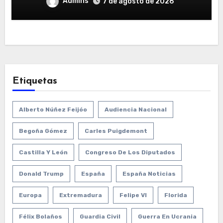
Admins
7 de agosto de 2026
Etiquetas
Alberto Núñez Feijóo
Audiencia Nacional
Begoña Gómez
Carles Puigdemont
Castilla Y León
Congreso De Los Diputados
Donald Trump
España
España Noticias
Europa
Extremadura
Felipe VI
Florida
Félix Bolaños
Guardia Civil
Guerra En Ucrania