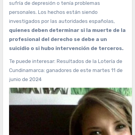
sufría de depresión o tenía problemas
personales. Los hechos están siendo
investigados por las autoridades españolas,
quienes deben determinar si la muerte de la
profesional del derecho se debe a un
suicidio o si hubo intervención de terceros.
Te puede interesar:
Resultados de la Lotería de
Cundinamarca: ganadores de este martes 11 de
junio de 2024