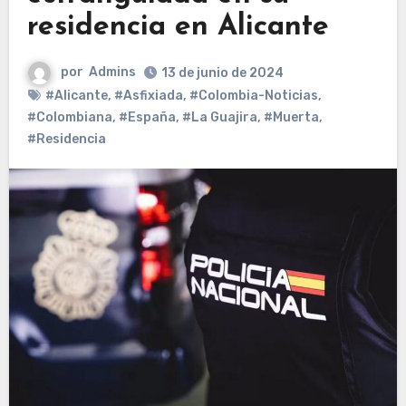
residencia en Alicante
por
Admins
13 de junio de 2024
#Alicante
,
#Asfixiada
,
#Colombia-Noticias
,
#Colombiana
,
#España
,
#La Guajira
,
#Muerta
,
#Residencia