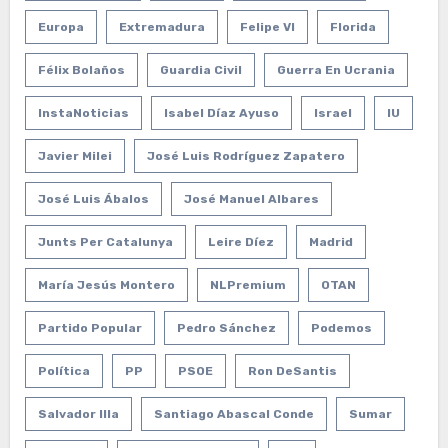
Europa
Extremadura
Felipe VI
Florida
Félix Bolaños
Guardia Civil
Guerra En Ucrania
InstaNoticias
Isabel Díaz Ayuso
Israel
IU
Javier Milei
José Luis Rodríguez Zapatero
José Luis Ábalos
José Manuel Albares
Junts Per Catalunya
Leire Díez
Madrid
María Jesús Montero
NLPremium
OTAN
Partido Popular
Pedro Sánchez
Podemos
Política
PP
PSOE
Ron DeSantis
Salvador Illa
Santiago Abascal Conde
Sumar