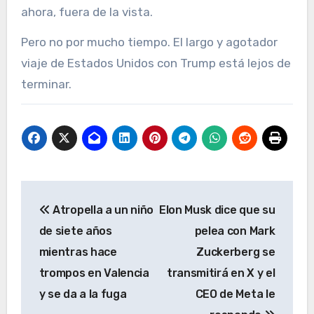
ahora, fuera de la vista.
Pero no por mucho tiempo. El largo y agotador
viaje de Estados Unidos con Trump está lejos de
terminar.
Navegación
Atropella a un niño
Elon Musk dice que su
de
de siete años
pelea con Mark
entradas
mientras hace
Zuckerberg se
trompos en Valencia
transmitirá en X y el
y se da a la fuga
CEO de Meta le