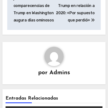
entradas
comparecencias de
Trump en relación a
Trump en Washington
2020: «Por supuesto
augura días ominosos
que perdió»
por
Admins
Entradas Relacionadas