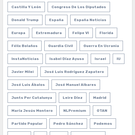
Castilla Y León
Congreso De Los Diputados
Donald Trump
España
España Noticias
Europa
Extremadura
Felipe VI
Florida
Félix Bolaños
Guardia Civil
Guerra En Ucrania
InstaNoticias
Isabel Díaz Ayuso
Israel
IU
Javier Milei
José Luis Rodríguez Zapatero
José Luis Ábalos
José Manuel Albares
Junts Per Catalunya
Leire Díez
Madrid
María Jesús Montero
NLPremium
OTAN
Partido Popular
Pedro Sánchez
Podemos