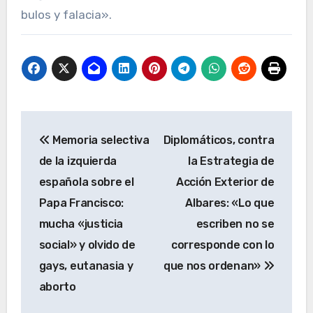
bulos y falacia».
Navegación
Memoria selectiva
Diplomáticos, contra
de
de la izquierda
la Estrategia de
entradas
española sobre el
Acción Exterior de
Papa Francisco:
Albares: «Lo que
mucha «justicia
escriben no se
social» y olvido de
corresponde con lo
gays, eutanasia y
que nos ordenan»
aborto