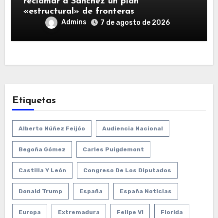
reclamar a Sánchez un plan
«estructural» de fronteras
Admins
7 de agosto de 2026
Etiquetas
Alberto Núñez Feijóo
Audiencia Nacional
Begoña Gómez
Carles Puigdemont
Castilla Y León
Congreso De Los Diputados
Donald Trump
España
España Noticias
Europa
Extremadura
Felipe VI
Florida