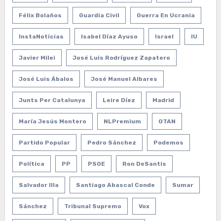
Félix Bolaños
Guardia Civil
Guerra En Ucrania
InstaNoticias
Isabel Díaz Ayuso
Israel
IU
Javier Milei
José Luis Rodríguez Zapatero
José Luis Ábalos
José Manuel Albares
Junts Per Catalunya
Leire Díez
Madrid
María Jesús Montero
NLPremium
OTAN
Partido Popular
Pedro Sánchez
Podemos
Política
PP
PSOE
Ron DeSantis
Salvador Illa
Santiago Abascal Conde
Sumar
Sánchez
Tribunal Supremo
Vox