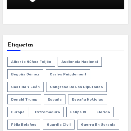
Etiquetas
Alberto Núñez Feijóo
Audiencia Nacional
Begoña Gómez
Carles Puigdemont
Castilla Y León
Congreso De Los Diputados
Donald Trump
España
España Noticias
Europa
Extremadura
Felipe VI
Florida
Félix Bolaños
Guardia Civil
Guerra En Ucrania