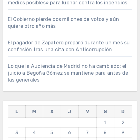
medios posibles» para luchar contra los incendios
El Gobierno pierde dos millones de votos y aún
quiere otro año más
El pagador de Zapatero preparó durante un mes su
confesión tras una cita con Anticorrupción
Lo que la Audiencia de Madrid no ha cambiado: el
juicio a Begoña Gómez se mantiene para antes de
las generales
L
M
X
J
V
S
D
1
2
3
4
5
6
7
8
9