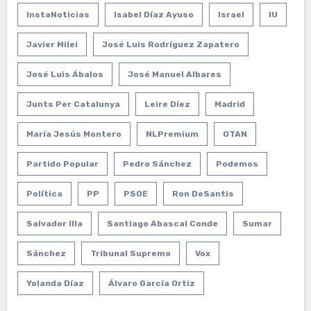
InstaNoticias
Isabel Díaz Ayuso
Israel
IU
Javier Milei
José Luis Rodríguez Zapatero
José Luis Ábalos
José Manuel Albares
Junts Per Catalunya
Leire Díez
Madrid
María Jesús Montero
NLPremium
OTAN
Partido Popular
Pedro Sánchez
Podemos
Política
PP
PSOE
Ron DeSantis
Salvador Illa
Santiago Abascal Conde
Sumar
Sánchez
Tribunal Supremo
Vox
Yolanda Díaz
Álvaro García Ortiz