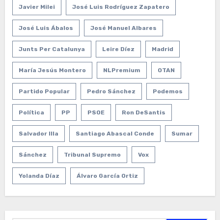
Javier Milei
José Luis Rodríguez Zapatero
José Luis Ábalos
José Manuel Albares
Junts Per Catalunya
Leire Díez
Madrid
María Jesús Montero
NLPremium
OTAN
Partido Popular
Pedro Sánchez
Podemos
Política
PP
PSOE
Ron DeSantis
Salvador Illa
Santiago Abascal Conde
Sumar
Sánchez
Tribunal Supremo
Vox
Yolanda Díaz
Álvaro García Ortiz