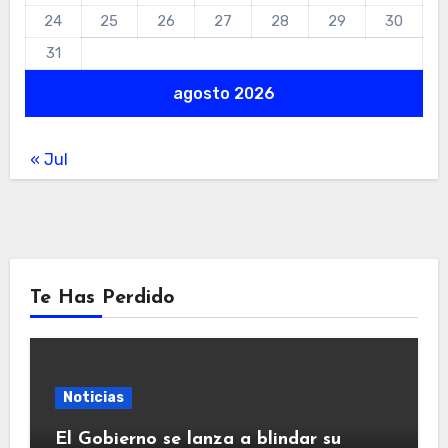
24
25
26
27
28
29
30
31
agosto 2026
« Jul
Te Has Perdido
Noticias
El Gobierno se lanza a blindar su