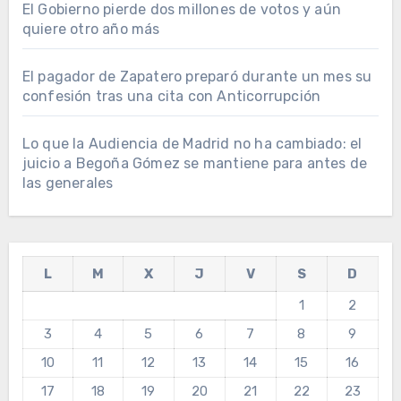
El Gobierno pierde dos millones de votos y aún
quiere otro año más
El pagador de Zapatero preparó durante un mes su
confesión tras una cita con Anticorrupción
Lo que la Audiencia de Madrid no ha cambiado: el
juicio a Begoña Gómez se mantiene para antes de
las generales
L
M
X
J
V
S
D
1
2
3
4
5
6
7
8
9
10
11
12
13
14
15
16
17
18
19
20
21
22
23