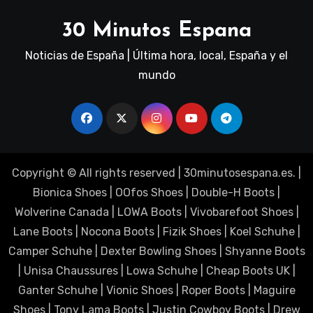
30 Minutos Espana
Noticias de España | Última hora, local, España y el
mundo
Copyright © All rights reserved
|
30minutosespana.es
. |
Bionica Shoes
|
OOfos Shoes
|
Double-H Boots
|
Wolverine Canada
|
LOWA Boots
|
Vivobarefoot Shoes
|
Lane Boots
|
Nocona Boots
|
Fizik Shoes
|
Koel Schuhe
|
Camper Schuhe
|
Dexter Bowling Shoes
|
Shyanne Boots
|
Unisa Chaussures
|
Lowa Schuhe
|
Cheap Boots UK
|
Ganter Schuhe
|
Vionic Shoes
|
Roper Boots
|
Maguire
Shoes
|
Tony Lama Boots
|
Justin Cowboy Boots
|
Drew