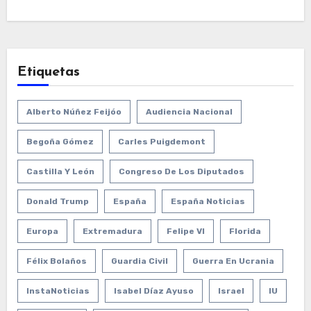
Etiquetas
Alberto Núñez Feijóo
Audiencia Nacional
Begoña Gómez
Carles Puigdemont
Castilla Y León
Congreso De Los Diputados
Donald Trump
España
España Noticias
Europa
Extremadura
Felipe VI
Florida
Félix Bolaños
Guardia Civil
Guerra En Ucrania
InstaNoticias
Isabel Díaz Ayuso
Israel
IU