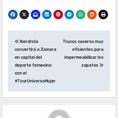
Navegación
Iberdrola
Trucos caseros muy
de
convertirá a Zamora
eficientes para
entradas
en capital del
impermeabilizar los
deporte femenino
zapatos
con el
#TourUniversoMujer