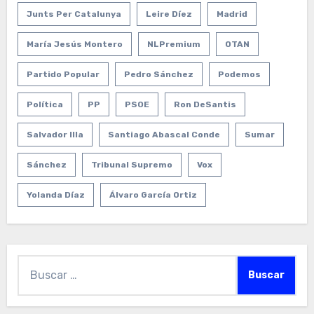
Junts Per Catalunya
Leire Díez
Madrid
María Jesús Montero
NLPremium
OTAN
Partido Popular
Pedro Sánchez
Podemos
Política
PP
PSOE
Ron DeSantis
Salvador Illa
Santiago Abascal Conde
Sumar
Sánchez
Tribunal Supremo
Vox
Yolanda Díaz
Álvaro García Ortiz
Buscar: