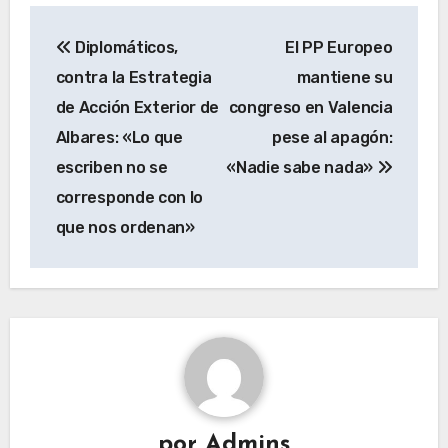
Navegación
Diplomáticos,
El PP Europeo
de
contra la Estrategia
mantiene su
entradas
de Acción Exterior de
congreso en Valencia
Albares: «Lo que
pese al apagón:
escriben no se
«Nadie sabe nada»
corresponde con lo
que nos ordenan»
por
Admins