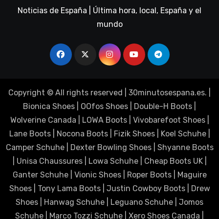
Noticias de España | Última hora, local, España y el
mundo
Copyright © All rights reserved
|
30minutosespana.es
. |
Bionica Shoes
|
OOfos Shoes
|
Double-H Boots
|
Wolverine Canada
|
LOWA Boots
|
Vivobarefoot Shoes
|
Lane Boots
|
Nocona Boots
|
Fizik Shoes
|
Koel Schuhe
|
Camper Schuhe
|
Dexter Bowling Shoes
|
Shyanne Boots
|
Unisa Chaussures
|
Lowa Schuhe
|
Cheap Boots UK
|
Ganter Schuhe
|
Vionic Shoes
|
Roper Boots
|
Maguire
Shoes
|
Tony Lama Boots
|
Justin Cowboy Boots
|
Drew
Shoes
|
Hanwag Schuhe
|
Leguano Schuhe
|
Jomos
Schuhe
|
Marco Tozzi Schuhe
|
Xero Shoes Canada
|