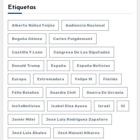
Etiquetas
Alberto Núñez Feijóo
Audiencia Nacional
Begoña Gómez
Carles Puigdemont
Castilla Y León
Congreso De Los Diputados
Donald Trump
España
España Noticias
Europa
Extremadura
Felipe VI
Florida
Félix Bolaños
Guardia Civil
Guerra En Ucrania
InstaNoticias
Isabel Díaz Ayuso
Israel
IU
Javier Milei
José Luis Rodríguez Zapatero
José Luis Ábalos
José Manuel Albares