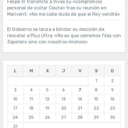
Felipe VI transmite a Vivas su «compromiso
personal de visitar Ceuta» tras su reunión en
Marivent: «No me cabe duda de que el Rey vendrá»
El Gobierno se lanza a blindar su decisión de
rescatar a Plus Ultra: «No es que cerremos filas con
Zapatero sino con nosotros mismos»
L
M
X
J
V
S
D
1
2
3
4
5
6
7
8
9
10
11
12
13
14
15
16
17
18
19
20
21
22
23
24
25
26
27
28
29
30
31