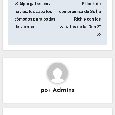
Alpargatas para
El look de
de
novias: los zapatos
compromiso de Sofia
entradas
cómodos para bodas
Richie con los
de verano
zapatos de la ‘Gen Z’
por
Admins