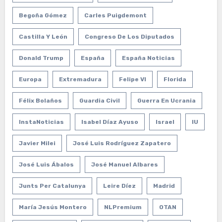
Begoña Gómez
Carles Puigdemont
Castilla Y León
Congreso De Los Diputados
Donald Trump
España
España Noticias
Europa
Extremadura
Felipe VI
Florida
Félix Bolaños
Guardia Civil
Guerra En Ucrania
InstaNoticias
Isabel Díaz Ayuso
Israel
IU
Javier Milei
José Luis Rodríguez Zapatero
José Luis Ábalos
José Manuel Albares
Junts Per Catalunya
Leire Díez
Madrid
María Jesús Montero
NLPremium
OTAN