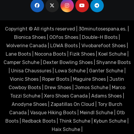
Copyright © All rights reserved
|
30minutosespana.es
. |
Bionica Shoes
|
OOfos Shoes
|
Double-H Boots
|
Wolverine Canada
|
LOWA Boots
|
Vivobarefoot Shoes
|
Lane Boots
|
Nocona Boots
|
Fizik Shoes
|
Koel Schuhe
|
Camper Schuhe
|
Dexter Bowling Shoes
|
Shyanne Boots
|
Unisa Chaussures
|
Lowa Schuhe
|
Ganter Schuhe
|
Vionic Shoes
|
Roper Boots
|
Maguire Shoes
|
Justin
Cowboy Boots
|
Drew Shoes
|
Jomos Schuhe
|
Marco
Tozzi Schuhe
|
Xero Shoes Canada
|
Adams Shoes
|
Anodyne Shoes
|
Zapatillas On Cloud
|
Tory Burch
Canada
|
Vasque Hiking Boots
|
Meindl Schuhe
|
Otb
Boots
|
Redback Boots
|
Think Schuhe
|
Kybun Schuhe
|
Haix Schuhe
|