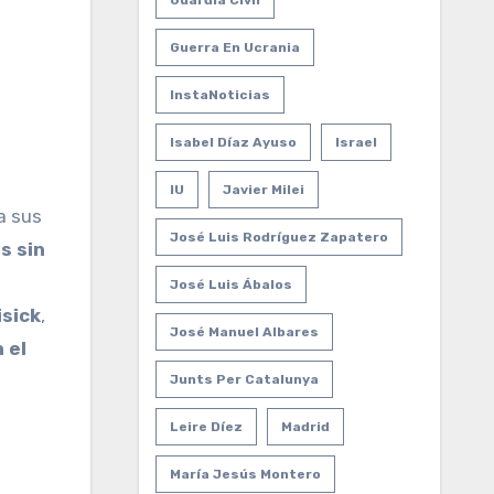
Guardia Civil
Guerra En Ucrania
InstaNoticias
Isabel Díaz Ayuso
Israel
IU
Javier Milei
a sus
José Luis Rodríguez Zapatero
s sin
José Luis Ábalos
isick
,
José Manuel Albares
 el
Junts Per Catalunya
Leire Díez
Madrid
María Jesús Montero