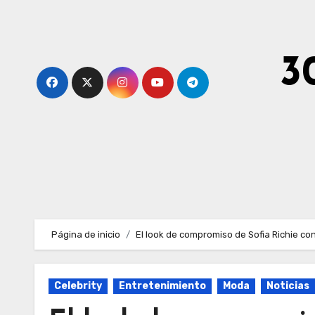
Ir
al
contenido
3
Página de inicio
El look de compromiso de Sofia Richie con
Celebrity
Entretenimiento
Moda
Noticias