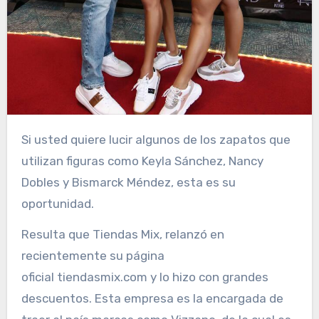
Si usted quiere lucir algunos de los zapatos que
utilizan figuras como Keyla Sánchez, Nancy
Dobles y Bismarck Méndez, esta es su
oportunidad.
Resulta que Tiendas Mix, relanzó en
recientemente su página
oficial tiendasmix.com y lo hizo con grandes
descuentos. Esta empresa es la encargada de