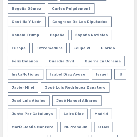
Begoña Gómez
Carles Puigdemont
Castilla Y León
Congreso De Los Diputados
Donald Trump
España
España Noticias
Europa
Extremadura
Felipe VI
Florida
Félix Bolaños
Guardia Civil
Guerra En Ucrania
InstaNoticias
Isabel Díaz Ayuso
Israel
IU
Javier Milei
José Luis Rodríguez Zapatero
José Luis Ábalos
José Manuel Albares
Junts Per Catalunya
Leire Díez
Madrid
María Jesús Montero
NLPremium
OTAN