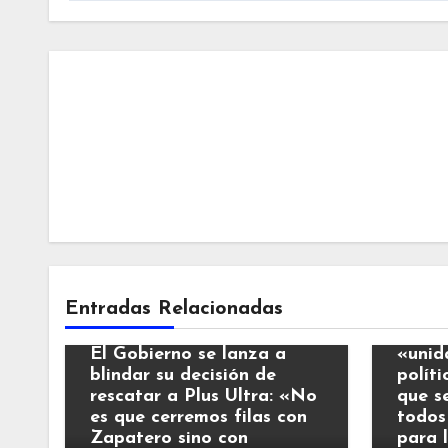
Notic
Entradas Relacionadas
Noticias
El Re
El Gobierno se lanza a
«unid
blindar su decisión de
polít
rescatar a Plus Ultra: «No
que s
es que cerremos filas con
todos
Zapatero sino con
para 