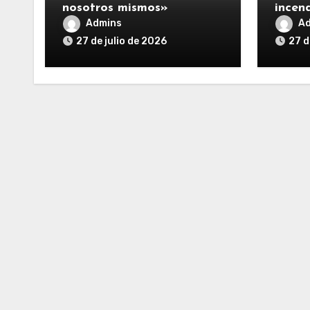
nosotros mismos»
incen
Admins
A
27 de julio de 2026
27 d