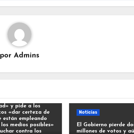
por
Admins
ias
y llama a la
ad» y pide a los
icos «dar certeza de
Noticias
e están empleando
 los medios posibles»
El Gobierno pierde do
luchar contra los
millones de votos y a