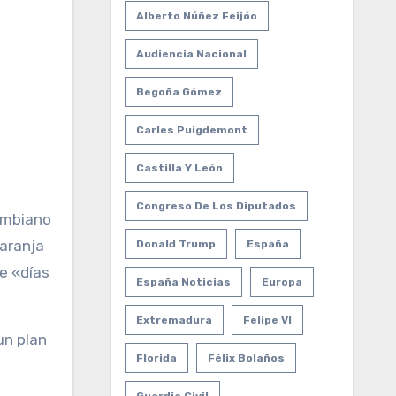
Alberto Núñez Feijóo
Audiencia Nacional
Begoña Gómez
Carles Puigdemont
Castilla Y León
Congreso De Los Diputados
lombiano
naranja
Donald Trump
España
de «días
España Noticias
Europa
Extremadura
Felipe VI
un plan
Florida
Félix Bolaños