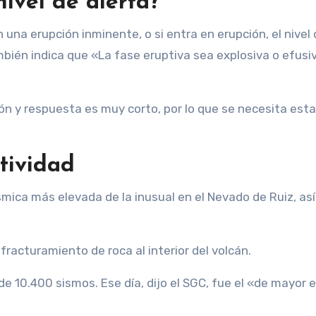
nivel de alerta?
 una erupción inminente, o si entra en erupción, el nivel
mbién indica que «La fase eruptiva sea explosiva o efusi
ción y respuesta es muy corto, por lo que se necesita esta
tividad
smica más elevada de la inusual en el Nevado de Ruiz, as
fracturamiento de roca al interior del volcán.
 de 10.400 sismos. Ese día, dijo el SGC, fue el «de mayor 