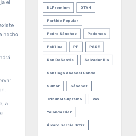
ja el
NLPremium
OTAN
Partido Popular
existe
ha hecho
Pedro Sánchez
Podemos
Política
PP
PSOE
endrá
Ron DeSantis
Salvador Illa
Santiago Abascal Conde
ervar
Sumar
Sánchez
ón.
Tribunal Supremo
Vox
e, a
la
Yolanda Díaz
Álvaro García Ortiz