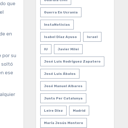
Guardia Civil
ado que
el
Guerra En Ucrania
InstaNoticias
 de en
Isabel Díaz Ayuso
Israel
IU
Javier Milei
 por su
José Luis Rodríguez Zapatero
 soltó
en ese
José Luis Ábalos
José Manuel Albares
alquier
Junts Per Catalunya
Leire Díez
Madrid
María Jesús Montero