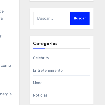
 de
Buscar:
va
r
Categorías
Celebrity
í como
Entretenimiento
Moda
energía
Noticias