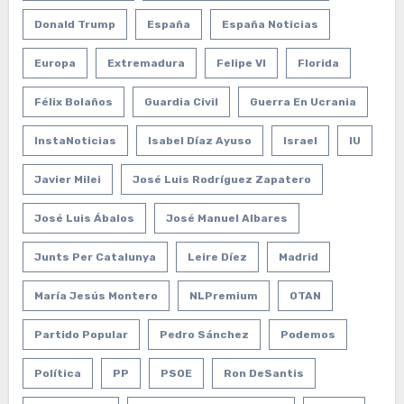
Donald Trump
España
España Noticias
Europa
Extremadura
Felipe VI
Florida
Félix Bolaños
Guardia Civil
Guerra En Ucrania
InstaNoticias
Isabel Díaz Ayuso
Israel
IU
Javier Milei
José Luis Rodríguez Zapatero
José Luis Ábalos
José Manuel Albares
Junts Per Catalunya
Leire Díez
Madrid
María Jesús Montero
NLPremium
OTAN
Partido Popular
Pedro Sánchez
Podemos
Política
PP
PSOE
Ron DeSantis