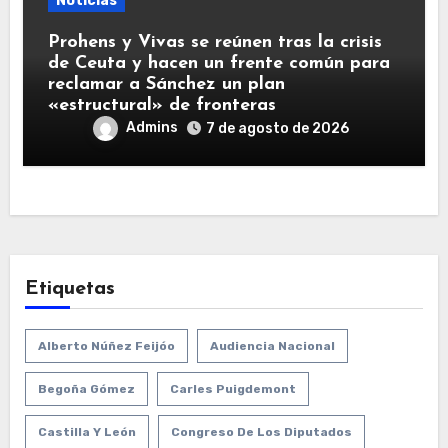
Noticias
Prohens y Vivas se reúnen tras la crisis
de Ceuta y hacen un frente común para
reclamar a Sánchez un plan
«estructural» de fronteras
Admins
7 de agosto de 2026
Etiquetas
Alberto Núñez Feijóo
Audiencia Nacional
Begoña Gómez
Carles Puigdemont
Castilla Y León
Congreso De Los Diputados