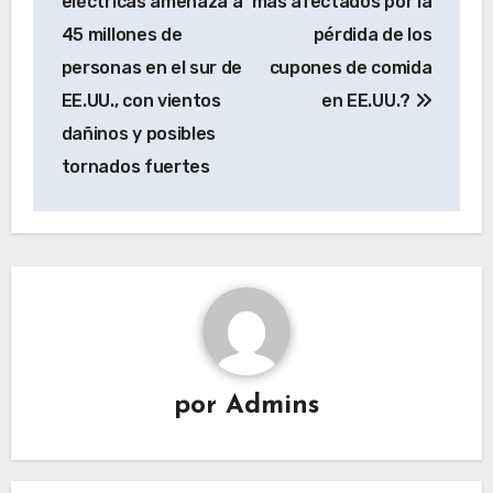
eléctricas amenaza a
más afectados por la
entradas
45 millones de
pérdida de los
personas en el sur de
cupones de comida
EE.UU., con vientos
en EE.UU.?
dañinos y posibles
tornados fuertes
por
Admins