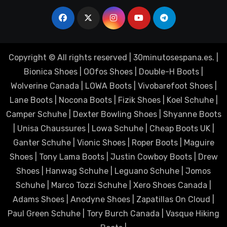
Copyright © All rights reserved
|
30minutosespana.es
. |
Bionica Shoes
|
OOfos Shoes
|
Double-H Boots
|
Wolverine Canada
|
LOWA Boots
|
Vivobarefoot Shoes
|
Lane Boots
|
Nocona Boots
|
Fizik Shoes
|
Koel Schuhe
|
Camper Schuhe
|
Dexter Bowling Shoes
|
Shyanne Boots
|
Unisa Chaussures
|
Lowa Schuhe
|
Cheap Boots UK
|
Ganter Schuhe
|
Vionic Shoes
|
Roper Boots
|
Maguire
Shoes
|
Tony Lama Boots
|
Justin Cowboy Boots
|
Drew
Shoes
|
Hanwag Schuhe
|
Leguano Schuhe
|
Jomos
Schuhe
|
Marco Tozzi Schuhe
|
Xero Shoes Canada
|
Adams Shoes
|
Anodyne Shoes
|
Zapatillas On Cloud
|
Paul Green Schuhe
|
Tory Burch Canada
|
Vasque Hiking