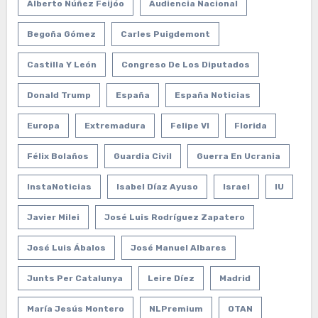
Alberto Núñez Feijóo
Audiencia Nacional
Begoña Gómez
Carles Puigdemont
Castilla Y León
Congreso De Los Diputados
Donald Trump
España
España Noticias
Europa
Extremadura
Felipe VI
Florida
Félix Bolaños
Guardia Civil
Guerra En Ucrania
InstaNoticias
Isabel Díaz Ayuso
Israel
IU
Javier Milei
José Luis Rodríguez Zapatero
José Luis Ábalos
José Manuel Albares
Junts Per Catalunya
Leire Díez
Madrid
María Jesús Montero
NLPremium
OTAN