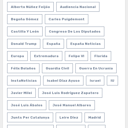
Alberto Núñez Feijóo
Audiencia Nacional
Begoña Gómez
Carles Puigdemont
Castilla Y León
Congreso De Los Diputados
Donald Trump
España
España Noticias
Europa
Extremadura
Felipe VI
Florida
Félix Bolaños
Guardia Civil
Guerra En Ucrania
InstaNoticias
Isabel Díaz Ayuso
Israel
IU
Javier Milei
José Luis Rodríguez Zapatero
José Luis Ábalos
José Manuel Albares
Junts Per Catalunya
Leire Díez
Madrid