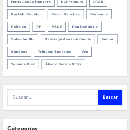
María Jesús Montero
NLPremium
OTAN
Partido Popular
Pedro Sánchez
Podemos
Política
PP
PSOE
Ron DeSantis
Salvador Illa
Santiago Abascal Conde
Sumar
Sánchez
Tribunal Supremo
Vox
Yolanda Díaz
Álvaro García Ortiz
Buscar:
Categorías