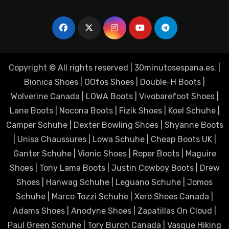
Copyright © All rights reserved
|
30minutosespana.es
. |
Bionica Shoes
|
OOfos Shoes
|
Double-H Boots
|
Wolverine Canada
|
LOWA Boots
|
Vivobarefoot Shoes
|
Lane Boots
|
Nocona Boots
|
Fizik Shoes
|
Koel Schuhe
|
Camper Schuhe
|
Dexter Bowling Shoes
|
Shyanne Boots
|
Unisa Chaussures
|
Lowa Schuhe
|
Cheap Boots UK
|
Ganter Schuhe
|
Vionic Shoes
|
Roper Boots
|
Maguire
Shoes
|
Tony Lama Boots
|
Justin Cowboy Boots
|
Drew
Shoes
|
Hanwag Schuhe
|
Leguano Schuhe
|
Jomos
Schuhe
|
Marco Tozzi Schuhe
|
Xero Shoes Canada
|
Adams Shoes
|
Anodyne Shoes
|
Zapatillas On Cloud
|
Paul Green Schuhe
|
Tory Burch Canada
|
Vasque Hiking