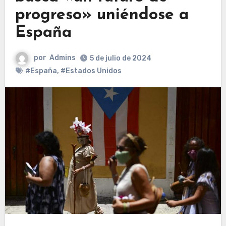
progreso» uniéndose a
España
por
Admins
5 de julio de 2024
#España
,
#Estados Unidos