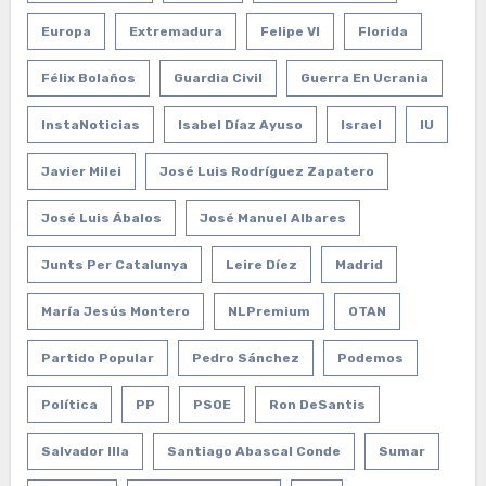
Europa
Extremadura
Felipe VI
Florida
Félix Bolaños
Guardia Civil
Guerra En Ucrania
InstaNoticias
Isabel Díaz Ayuso
Israel
IU
Javier Milei
José Luis Rodríguez Zapatero
José Luis Ábalos
José Manuel Albares
Junts Per Catalunya
Leire Díez
Madrid
María Jesús Montero
NLPremium
OTAN
Partido Popular
Pedro Sánchez
Podemos
Política
PP
PSOE
Ron DeSantis
Salvador Illa
Santiago Abascal Conde
Sumar