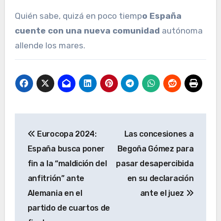
Quién sabe, quizá en poco tiemp
o España
cuente con una nueva comunidad
autónoma
allende los mares.
Navegación
Eurocopa 2024:
Las concesiones a
de
España busca poner
Begoña Gómez para
entradas
fin a la “maldición del
pasar desapercibida
anfitrión” ante
en su declaración
Alemania en el
ante el juez
partido de cuartos de