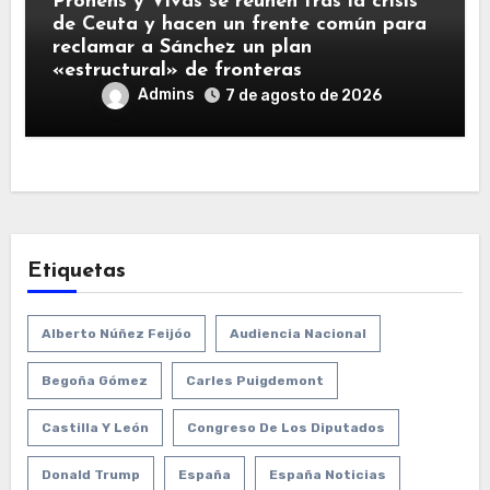
Prohens y Vivas se reúnen tras la crisis
de Ceuta y hacen un frente común para
reclamar a Sánchez un plan
«estructural» de fronteras
Admins
7 de agosto de 2026
Etiquetas
Alberto Núñez Feijóo
Audiencia Nacional
Begoña Gómez
Carles Puigdemont
Castilla Y León
Congreso De Los Diputados
Donald Trump
España
España Noticias