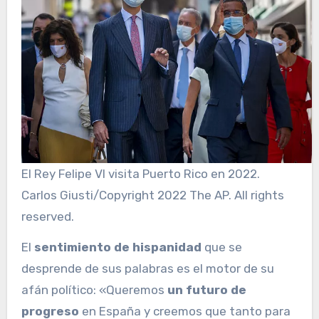
El Rey Felipe VI visita Puerto Rico en 2022.
Carlos Giusti/Copyright 2022 The AP. All rights
reserved.
El
sentimiento de hispanidad
que se
desprende de sus palabras es el motor de su
afán político: «Queremos
un futuro de
progreso
en España y creemos que tanto para