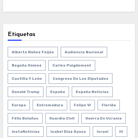
Etiquetas
Alberto Núñez Feijóo
Audiencia Nacional
Begoña Gómez
Carles Puigdemont
Castilla Y León
Congreso De Los Diputados
Donald Trump
España
España Noticias
Europa
Extremadura
Felipe VI
Florida
Félix Bolaños
Guardia Civil
Guerra En Ucrania
InstaNoticias
Isabel Díaz Ayuso
Israel
IU