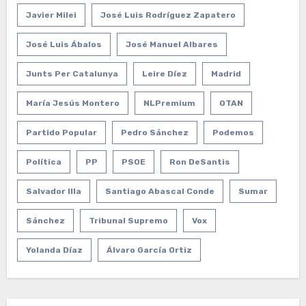
Javier Milei
José Luis Rodríguez Zapatero
José Luis Ábalos
José Manuel Albares
Junts Per Catalunya
Leire Díez
Madrid
María Jesús Montero
NLPremium
OTAN
Partido Popular
Pedro Sánchez
Podemos
Política
PP
PSOE
Ron DeSantis
Salvador Illa
Santiago Abascal Conde
Sumar
Sánchez
Tribunal Supremo
Vox
Yolanda Díaz
Álvaro García Ortiz