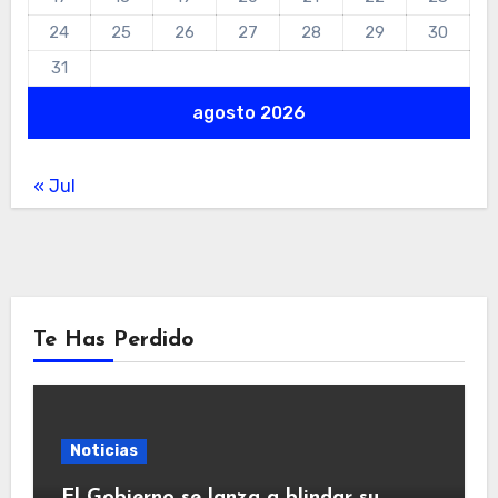
24
25
26
27
28
29
30
31
agosto 2026
« Jul
Te Has Perdido
Noticias
El Gobierno se lanza a blindar su