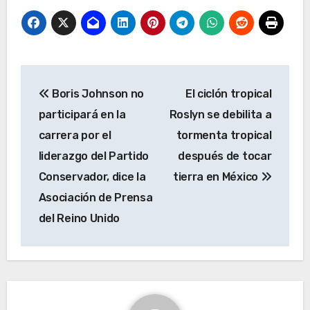
Navegación
Boris Johnson no
El ciclón tropical
de
participará en la
Roslyn se debilita a
entradas
carrera por el
tormenta tropical
liderazgo del Partido
después de tocar
Conservador, dice la
tierra en México
Asociación de Prensa
del Reino Unido