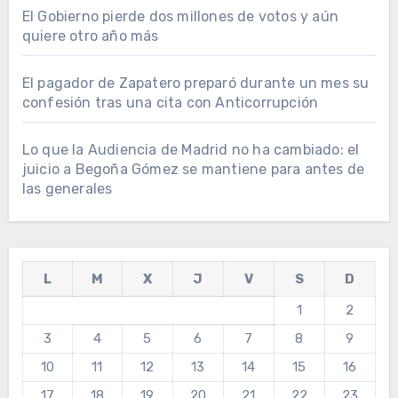
El Gobierno pierde dos millones de votos y aún
quiere otro año más
El pagador de Zapatero preparó durante un mes su
confesión tras una cita con Anticorrupción
Lo que la Audiencia de Madrid no ha cambiado: el
juicio a Begoña Gómez se mantiene para antes de
las generales
L
M
X
J
V
S
D
1
2
3
4
5
6
7
8
9
10
11
12
13
14
15
16
17
18
19
20
21
22
23