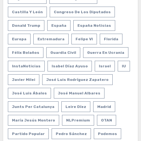
Castilla Y León
Congreso De Los Diputados
Donald Trump
España
España Noticias
Europa
Extremadura
Felipe VI
Florida
Félix Bolaños
Guardia Civil
Guerra En Ucrania
InstaNoticias
Isabel Díaz Ayuso
Israel
IU
Javier Milei
José Luis Rodríguez Zapatero
José Luis Ábalos
José Manuel Albares
Junts Per Catalunya
Leire Díez
Madrid
María Jesús Montero
NLPremium
OTAN
Partido Popular
Pedro Sánchez
Podemos