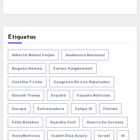
Etiquetas
Alberto Núñez Feijóo
Audiencia Nacional
Begoña Gómez
Carles Puigdemont
Castilla Y León
Congreso De Los Diputados
Donald Trump
España
España Noticias
Europa
Extremadura
Felipe VI
Florida
Félix Bolaños
Guardia Civil
Guerra En Ucrania
InstaNoticias
Isabel Díaz Ayuso
Israel
IU