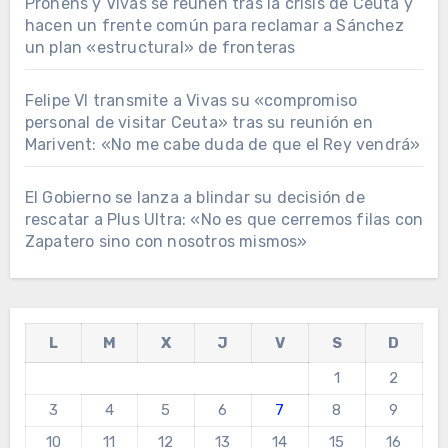
Prohens y Vivas se reúnen tras la crisis de Ceuta y
hacen un frente común para reclamar a Sánchez
un plan «estructural» de fronteras
Felipe VI transmite a Vivas su «compromiso
personal de visitar Ceuta» tras su reunión en
Marivent: «No me cabe duda de que el Rey vendrá»
El Gobierno se lanza a blindar su decisión de
rescatar a Plus Ultra: «No es que cerremos filas con
Zapatero sino con nosotros mismos»
L
M
X
J
V
S
D
1
2
3
4
5
6
7
8
9
10
11
12
13
14
15
16