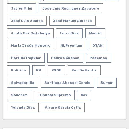
Javier Milei
José Luis Rodríguez Zapatero
José Luis Ábalos
José Manuel Albares
Junts Per Catalunya
Leire Díez
Madrid
María Jesús Montero
NLPremium
OTAN
Partido Popular
Pedro Sánchez
Podemos
Política
PP
PSOE
Ron DeSantis
Salvador Illa
Santiago Abascal Conde
Sumar
Sánchez
Tribunal Supremo
Vox
Yolanda Díaz
Álvaro García Ortiz