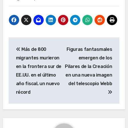
Navegación
Más de 800
Figuras fantasmales
de
migrantes murieron
emergen de los
entradas
en la frontera sur de
Pilares de la Creación
EE.UU. en el último
en una nueva imagen
año fiscal, un nuevo
del telescopio Webb
récord