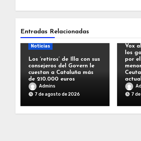
Entradas Relacionadas
Notic
Vox a
Noticias
los g
Los ‘retiros’ de Illa con sus
por el
consejeros del Govern le
menor
cuestan a Cataluña más
Ceuta
de 210.000 euros
actua
Admins
A
7 de agosto de 2026
7 de