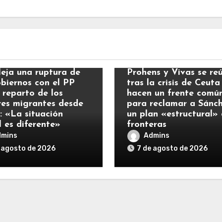
ias
Noticias
leja una ruptura de
Prohens y Vivas se re
obiernos con el PP
tras la crisis de Ceuta
 reparto de los
hacen un frente comú
es migrantes desde
para reclamar a Sánc
: «La situación
un plan «estructural»
l es diferente»
fronteras
dmins
Admins
 agosto de 2026
7 de agosto de 2026