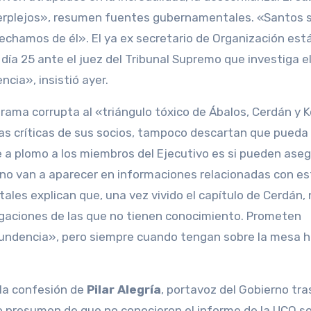
perplejos», resumen fuentes gubernamentales. «Santos 
echamos de él». El ya ex secretario de Organización est
a 25 ante el juez del Tribunal Supremo que investiga e
ncia», insistió ayer.
rama corrupta al «triángulo tóxico de Ábalos, Cerdán y K
las críticas de sus socios, tampoco descartan que pueda
 a plomo a los miembros del Ejecutivo es si pueden aseg
erno van a aparecer en informaciones relacionadas con es
es explican que, una vez vivido el capítulo de Cerdán, 
igaciones de las que no tienen conocimiento. Prometen
ntundencia», pero siempre cuando tengan sobre la mesa 
 la confesión de
Pilar Alegría
, portavoz del Gobierno tras
ivo presumen de que no conocieron el informe de la UCO s