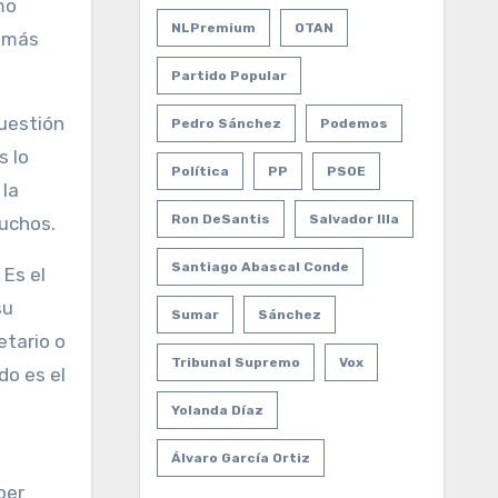
mo
NLPremium
OTAN
y más
Partido Popular
cuestión
Pedro Sánchez
Podemos
s lo
Política
PP
PSOE
 la
Ron DeSantis
Salvador Illa
muchos.
Santiago Abascal Conde
 Es el
su
Sumar
Sánchez
etario o
Tribunal Supremo
Vox
do es el
Yolanda Díaz
Álvaro García Ortiz
ber