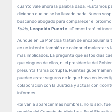
cuánto vale ahora la palabra dada. «Estamos 
diciendo que no se ha llevado nada. Nunca sosp
buscando abogado para comparecer el próximo dí
Koldo
,
Leopoldo Puente
. «Demostraré mi inoce
Aunque en La Moncloa tratan de encapsular la t
en un intento también de calmar el malestar y 
más implicados. La pregunta que estos días cae
que ninguno de ellos, ni el presidente del Gobi
presunta trama corrupta. Fuentes gubernamental
pueden estar seguros de lo que haya en invest
colaboración con la Justicia y actuar con «co
informes.
«Si van a aparecer más nombres, no lo sé», fue
reunión del Consejo de Ministros. En el Ejecut