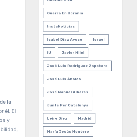
Guardia Civil
Guerra En Ucrania
InstaNoticias
Isabel Díaz Ayuso
Israel
IU
Javier Milei
José Luis Rodríguez Zapatero
José Luis Ábalos
José Manuel Albares
de la
Junts Per Catalunya
 él. El
Leire Díez
Madrid
oa y
bilidad,
María Jesús Montero