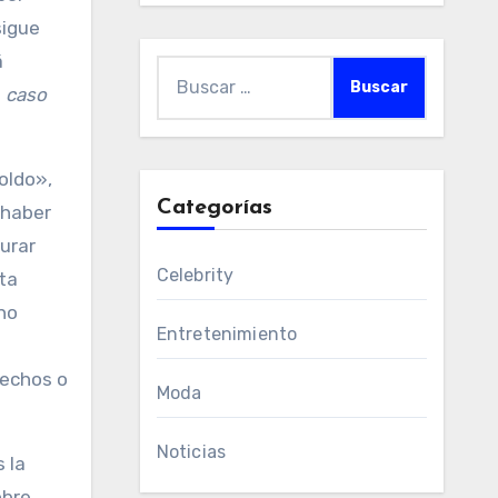
sigue
á
Buscar:
l
caso
oldo»,
Categorías
 haber
urar
Celebrity
ta
no
Entretenimiento
hechos o
Moda
Noticias
 la
obre