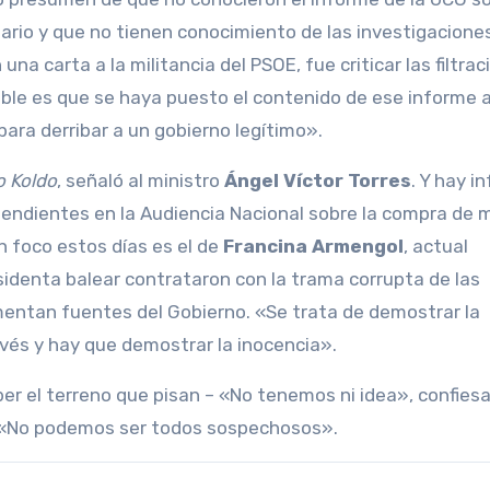
ario y que no tienen conocimiento de las investigacione
na carta a la militancia del PSOE, fue criticar las filtra
able es que se haya puesto el contenido de ese informe a
para derribar a un gobierno legítimo».
o Koldo
, señaló al ministro
Ángel Víctor Torres
. Y hay i
pendientes en la Audiencia Nacional sobre la compra de m
 foco estos días es el de
Francina Armengol
, actual
sidenta balear contrataron con la trama corrupta de las
mentan fuentes del Gobierno. «Se trata de demostrar la
evés y hay que demostrar la inocencia».
er el terreno que pisan – «No tenemos ni idea», confiesa
: «No podemos ser todos sospechosos».