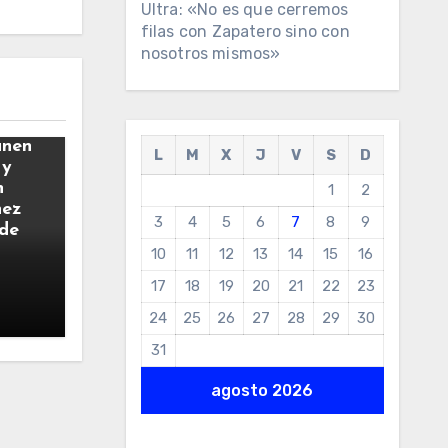
Ultra: «No es que cerremos
filas con Zapatero sino con
nosotros mismos»
únen
L
M
X
J
V
S
D
 y
n
1
2
hez
3
4
5
6
7
8
9
 de
10
11
12
13
14
15
16
17
18
19
20
21
22
23
24
25
26
27
28
29
30
31
agosto 2026