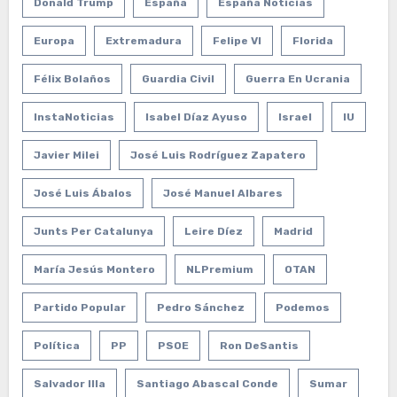
Donald Trump
España
España Noticias
Europa
Extremadura
Felipe VI
Florida
Félix Bolaños
Guardia Civil
Guerra En Ucrania
InstaNoticias
Isabel Díaz Ayuso
Israel
IU
Javier Milei
José Luis Rodríguez Zapatero
José Luis Ábalos
José Manuel Albares
Junts Per Catalunya
Leire Díez
Madrid
María Jesús Montero
NLPremium
OTAN
Partido Popular
Pedro Sánchez
Podemos
Política
PP
PSOE
Ron DeSantis
Salvador Illa
Santiago Abascal Conde
Sumar