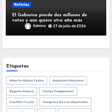
Noticias
El Gobierno pierde dos millones de
votos y aún quiere otro año más
Admins
27 de julio de 2026
Etiquetas
Alberto Núñez Feijóo
Audiencia Nacional
Begoña Gómez
Carles Puigdemont
Castilla Y León
Congreso De Los Diputados