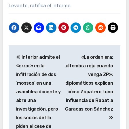
Levante, ratifica el informe.
Navegación
Interior admite el
«La orden era:
de
«error» en la
alfombra roja cuando
entradas
infiltración de dos
venga ZP»:
‘mossos’ en una
diplomáticos explican
asamblea docente y
cómo Zapatero tuvo
abre una
influencia de Rabat a
investigación, pero
Caracas con Sánchez
los socios de Illa
piden el cese de