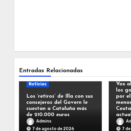
Entradas Relacionadas
Notic
Vox a
Noticias
los g
Los ‘retiros’ de Illa con sus
por el
consejeros del Govern le
menor
cuestan a Cataluña más
Ceuta
de 210.000 euros
actua
Admins
A
7 de agosto de 2026
7 de