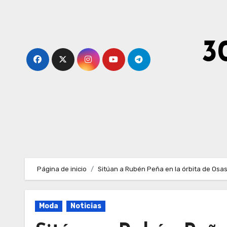
Ir
al
contenido
3
Página de inicio
Sitúan a Rubén Peña en la órbita de Osa
Moda
Noticias