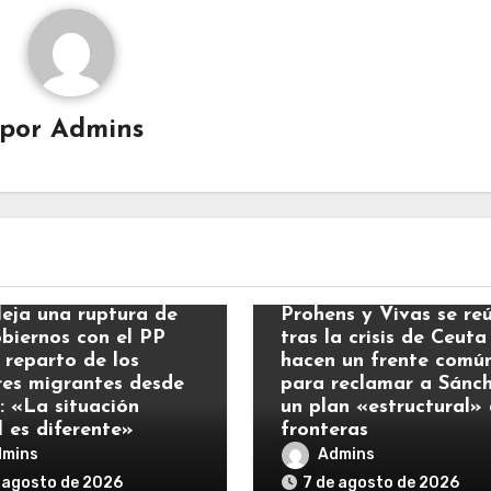
por
Admins
ias
Noticias
leja una ruptura de
Prohens y Vivas se re
obiernos con el PP
tras la crisis de Ceuta
 reparto de los
hacen un frente comú
es migrantes desde
para reclamar a Sánc
: «La situación
un plan «estructural»
l es diferente»
fronteras
dmins
Admins
 agosto de 2026
7 de agosto de 2026