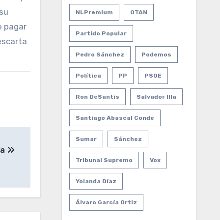
 su
NLPremium
OTAN
e pagar
Partido Popular
escarta
Pedro Sánchez
Podemos
Política
PP
PSOE
Ron DeSantis
Salvador Illa
Santiago Abascal Conde
Sumar
Sánchez
ia
Tribunal Supremo
Vox
Yolanda Díaz
Álvaro García Ortiz