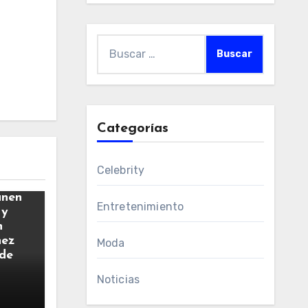
Buscar:
Categorías
Celebrity
únen
Entretenimiento
 y
n
hez
Moda
 de
Noticias