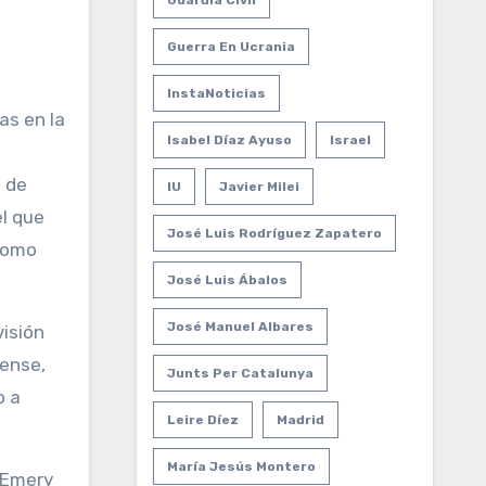
Guardia Civil
Guerra En Ucrania
InstaNoticias
as en la
Isabel Díaz Ayuso
Israel
o de
IU
Javier Milei
el que
José Luis Rodríguez Zapatero
 como
José Luis Ábalos
José Manuel Albares
visión
nense,
Junts Per Catalunya
o a
Leire Díez
Madrid
María Jesús Montero
 Emery