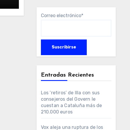
Correo electrónico*
Entradas Recientes
Los ‘retiros’ de Illa con sus
consejeros del Govern le
cuestan a Cataluña más de
210.000 euros
Vox aleja una ruptura de los